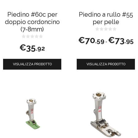
opzioni
possono
Piedino #60c per
Piedino a rullo #55
essere
doppio cordoncino
per pelle
scelte
(7-8mm)
nella
0
Fa
€
70
€
73
s
.59
.95
-
0
u
di
pagina
€
35
s
5
.92
u
pr
del
5
d
prodotto
€7
VISUALIZZA PRODOTTO
VISUALIZZA PRODOTTO
a
€7
Questo
Questo
prodotto
prodotto
ha
ha
più
più
varianti.
varianti.
Le
Le