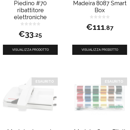
Piedino #70
Madeira 8087 Smart
ribattitore
Box
elettroniche
0
€
111
s
.87
0
u
€
33
s
5
.25
u
5
VISUALIZZA PRODOTTO
VISUALIZZA PRODOTTO
ESAURITO
ESAURITO