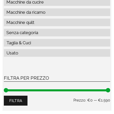
Macchine da cucire
Macchine da ricamo
Macchine quilt
Senza categoria
Taglia & Cuci
Usato
FILTRA PER PREZZO
Pr
Pr
Prezzo:
€0
—
€1.590
FILTRA
Mi
M