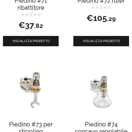
Piedino #71
Piedino #72 ruler
essere
ribattitore
scelte
0
€
105
s
.29
nella
0
u
€
37
s
5
.82
u
pagina
5
del
VISUALIZZA PRODOTTO
VISUALIZZA PRODOTTO
prodotto
Piedino #73 per
Piedino #74
stippling
concavo regolabile