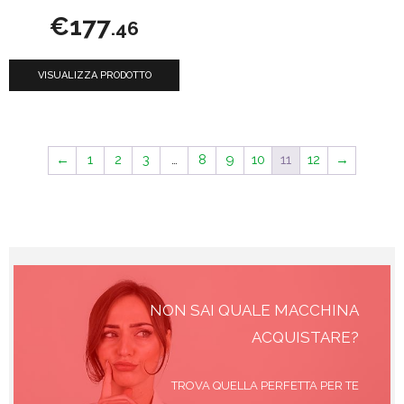
0
€
177
s
.46
u
5
VISUALIZZA PRODOTTO
←
1
2
3
…
8
9
10
11
12
→
NON SAI QUALE MACCHINA
ACQUISTARE?
TROVA QUELLA PERFETTA PER TE