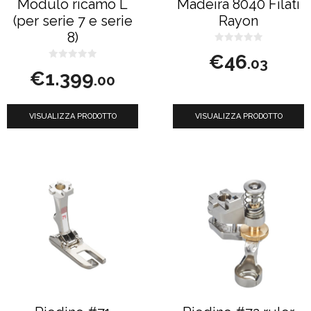
Modulo ricamo L
Madeira 8040 Filati
(per serie 7 e serie
Rayon
8)
0
€
46
s
.03
0
u
€
1.399
s
5
.00
u
5
VISUALIZZA PRODOTTO
VISUALIZZA PRODOTTO
Questo
prodotto
ha
più
varianti.
Le
opzioni
possono