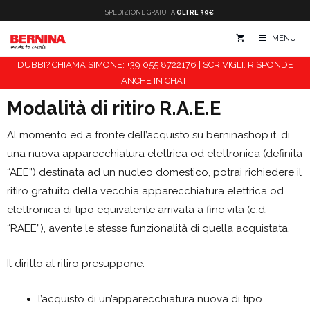
Vai
SPEDIZIONE
GRATUITA
OLTRE 39€
al
MENU
contenuto
DUBBI? CHIAMA SIMONE: +39 055 8722176 | SCRIVIGLI. RISPONDE
ANCHE IN CHAT!
Modalità di ritiro R.A.E.E
Al momento ed a fronte dell’acquisto su berninashop.it, di
una nuova apparecchiatura elettrica od elettronica (definita
“AEE”) destinata ad un nucleo domestico, potrai richiedere il
ritiro gratuito della vecchia apparecchiatura elettrica od
elettronica di tipo equivalente arrivata a fine vita (c.d.
“RAEE”), avente le stesse funzionalità di quella acquistata.
Il diritto al ritiro presuppone:
l’acquisto di un’apparecchiatura nuova di tipo