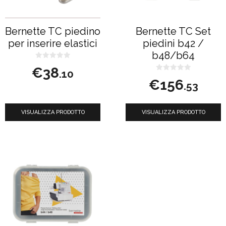
Bernette TC piedino
Bernette TC Set
per inserire elastici
piedini b42 /
b48/b64
0
€
38
s
.10
u
0
€
156
5
s
.53
u
5
VISUALIZZA PRODOTTO
VISUALIZZA PRODOTTO