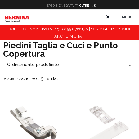
Vai
SPEDIZIONE
GRATUITA
OLTRE 39€
al
MENU
contenuto
DUBBI? CHIAMA SIMONE: +39 055 8722176 | SCRIVIGLI. RISPONDE
ANCHE IN CHAT!
Piedini Taglia e Cuci e Punto
Copertura
Visualizzazione di 9 risultati