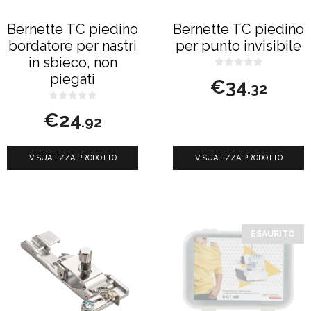
Bernette TC piedino
Bernette TC piedino
bordatore per nastri
per punto invisibile
in sbieco, non
0
piegati
€
34
s
.32
u
5
0
€
24
s
.92
u
5
VISUALIZZA PRODOTTO
VISUALIZZA PRODOTTO
ESAURITO