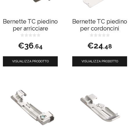
Bernette TC piedino
Bernette TC piedino
per arricciare
per cordoncini
0
0
€
36
€
24
s
s
.64
.48
u
u
5
5
VISUALIZZA PRODOTTO
VISUALIZZA PRODOTTO