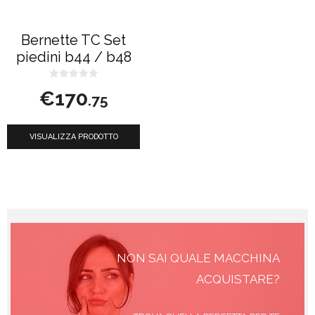
Bernette TC Set
piedini b44 / b48
0
€
170
s
.75
u
5
VISUALIZZA PRODOTTO
NON SAI QUALE MACCHINA
ACQUISTARE?