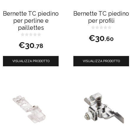
Bernette TC piedino
Bernette TC piedino
per perline e
per profili
paillettes
0
€
30
s
.60
0
u
€
30
s
5
.78
u
5
VISUALIZZA PRODOTTO
VISUALIZZA PRODOTTO