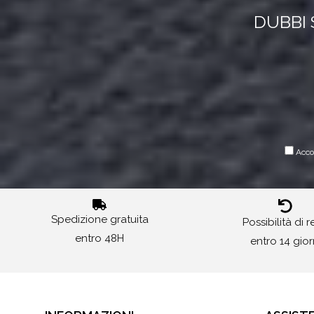
DUBBI 
Accon
Spedizione gratuita
Possibilità di 
entro 48H
entro 14 gior