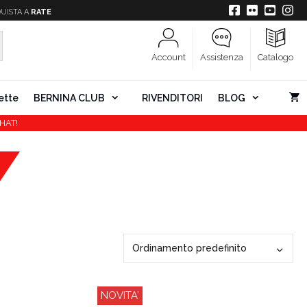
UISTA A
RATE
Account
Assistenza
Catalogo
ette
BERNINA CLUB
RIVENDITORI
BLOG
HAT!
NOVITA'