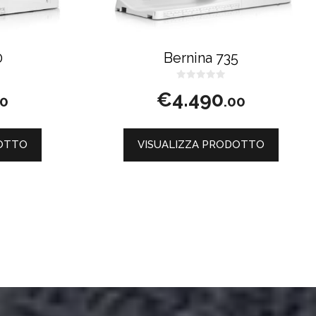
0
Bernina 735
0
€
4.490
s
00
.00
u
5
DOTTO
VISUALIZZA PRODOTTO