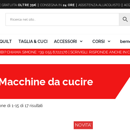
E
GRATUITA
OLTRE 39€
CONSEGNA IN
24 ORE
ASSISTENZA ALL’ACQUISTO
ACQ
QUILT
TAGLIA & CUCI
ACCESSORI
CORSI
bern
BI? CHIAMA SIMONE: +39 055 8722176 | SCRIVIGLI. RISPONDE ANCHE IN C
Macchine da cucire
ne di 1-15 di 17 risultati
NOVITA'