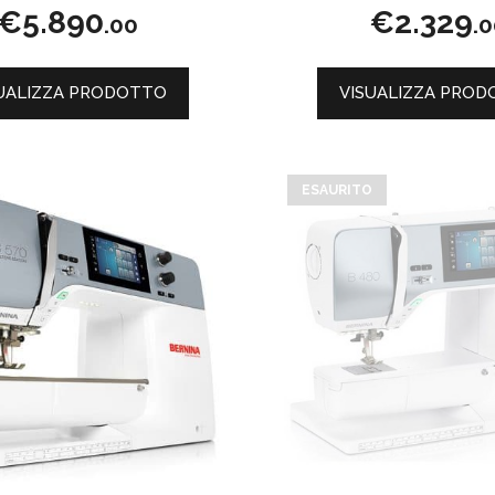
0
5.00
€
5.890
€
2.329
s
su 5
.00
.
u
5
UALIZZA PRODOTTO
VISUALIZZA PRO
ESAURITO