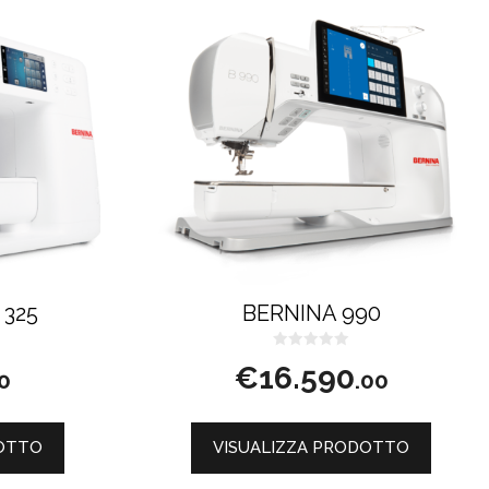
 325
BERNINA 990
0
€
16.590
s
0
.00
u
5
DOTTO
VISUALIZZA PRODOTTO