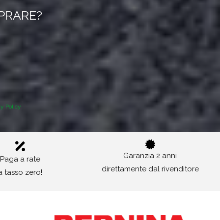
MPRARE?
cy Policy
Garanzia 2 anni
Paga a rate
direttamente dal rivenditore
a tasso zero!