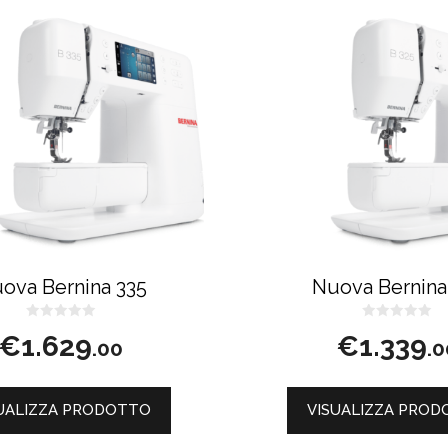
ova Bernina 335
Nuova Bernina
0
0
€
1.629
€
1.339
s
s
.00
.0
u
u
5
5
UALIZZA PRODOTTO
VISUALIZZA PRO