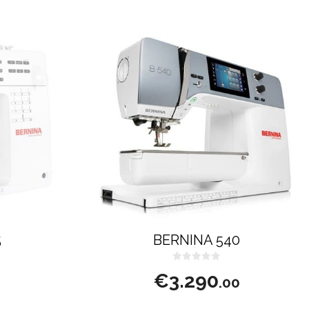
5
BERNINA 540
0
€
3.290
s
.00
u
5