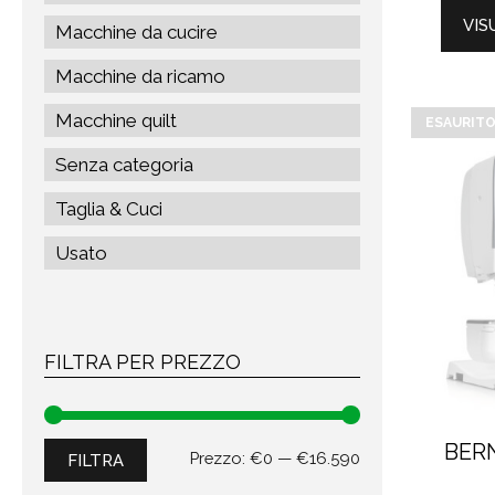
VIS
Macchine da cucire
Macchine da ricamo
Macchine quilt
ESAURIT
Senza categoria
Taglia & Cuci
Usato
FILTRA PER PREZZO
BERN
Prezzo
Prezzo
Prezzo:
€0
—
€16.590
FILTRA