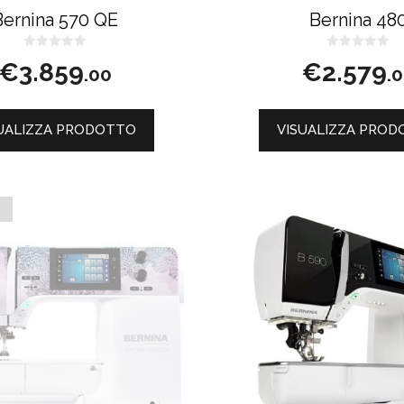
Bernina 570 QE
Bernina 48
0
0
€
3.859
€
2.579
s
s
.00
.
u
u
5
5
UALIZZA PRODOTTO
VISUALIZZA PRO
O