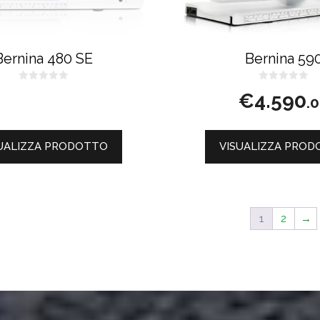
Bernina 480 SE
Bernina 59
0
0
€
4.590
s
s
.
u
u
5
5
UALIZZA PRODOTTO
VISUALIZZA PRO
1
2
→