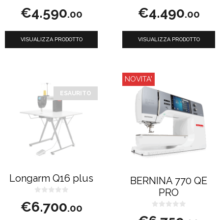
0
0
€
4.590
€
4.490
s
s
.00
.00
u
u
5
5
VISUALIZZA PRODOTTO
VISUALIZZA PRODOTTO
NOVITA'
ESAURITO
Longarm Q16 plus
BERNINA 770 QE
PRO
0
€
6.700
s
.00
u
0
5
s