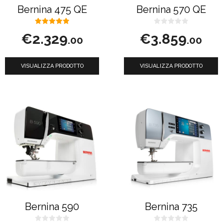
Bernina 475 QE
Bernina 570 QE
5.00
0
€
2.329
€
3.859
su 5
s
.00
.00
u
5
VISUALIZZA PRODOTTO
VISUALIZZA PRODOTTO
Bernina 590
Bernina 735