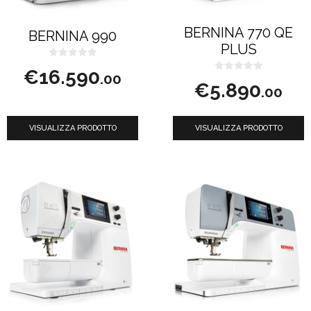
BERNINA 770 QE
BERNINA 990
PLUS
0
€
16.590
s
.00
0
u
€
5.890
s
.00
5
u
5
VISUALIZZA PRODOTTO
VISUALIZZA PRODOTTO