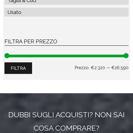
Taglia & Cuci
Usato
FILTRA PER PREZZO
Pr
Pr
Prezzo:
€2.320
—
€16.590
FILTRA
Mi
M
DUBBI SUGLI ACQUISTI? NON SAI
COSA COMPRARE?