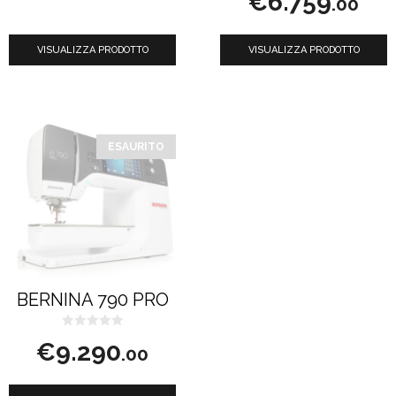
€
6.759
.00
u
5
VISUALIZZA PRODOTTO
VISUALIZZA PRODOTTO
ESAURITO
BERNINA 790 PRO
0
€
9.290
s
.00
u
5