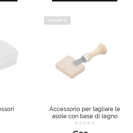
ESAURITO
essori
Accessorio per tagliare le
asole con base di legno
0
s