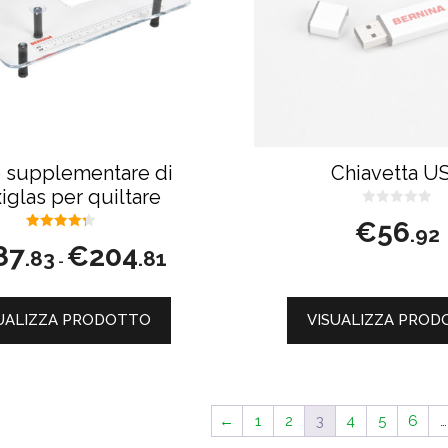
o supplementare di
Chiavetta U
iglas per quiltare
0
€
56
s
.92
4.33
u
Fascia
87
€
204
su 5
5
.83
.81
-
di
prezzo:
da
UALIZZA PRODOTTO
VISUALIZZA PRO
€187.83
a
€204.81
←
1
2
3
4
5
6
…