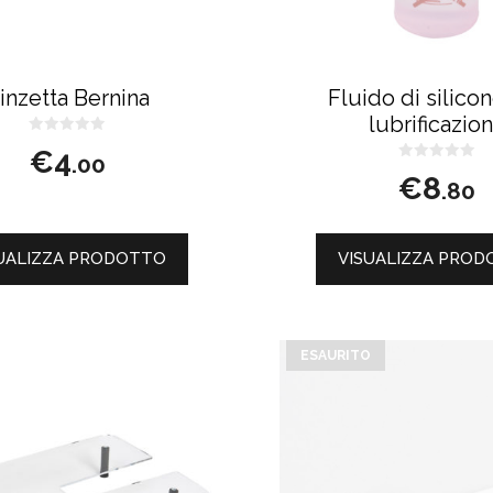
inzetta Bernina
Fluido di silico
lubrificazio
0
€
4
s
.00
u
0
€
8
5
s
.80
u
5
UALIZZA PRODOTTO
VISUALIZZA PRO
ESAURITO