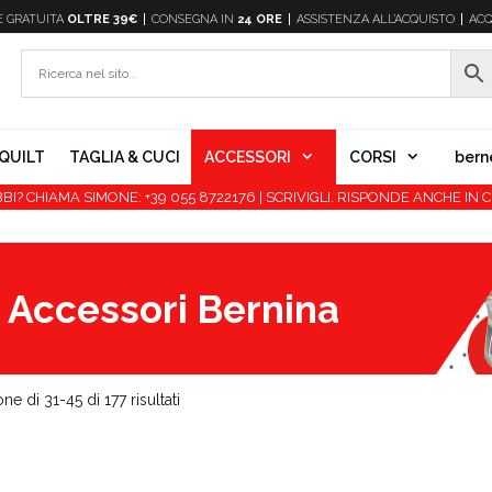
E
GRATUITA
OLTRE 39€
CONSEGNA IN
24 ORE
ASSISTENZA ALL’ACQUISTO
ACQ
QUILT
TAGLIA & CUCI
ACCESSORI
CORSI
bern
BI? CHIAMA SIMONE: +39 055 8722176 | SCRIVIGLI. RISPONDE ANCHE IN C
Accessori Bernina
ne di 31-45 di 177 risultati