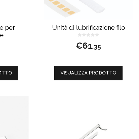
ne per
Unità di lubrificazione filo
ne
0
€
61
s
.35
u
5
DOTTO
VISUALIZZA PRODOTTO