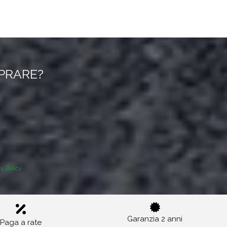
MPRARE?
cy Policy
Garanzia 2 anni
Paga a rate