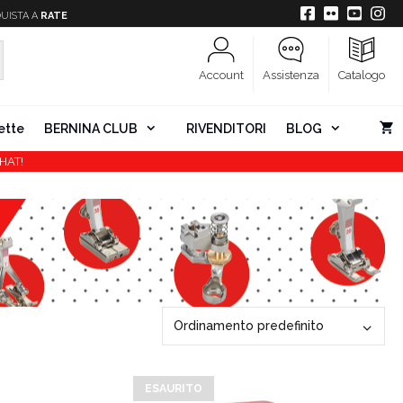
UISTA A
RATE
Account
Assistenza
Catalogo
ette
BERNINA CLUB
RIVENDITORI
BLOG
HAT!
ESAURITO