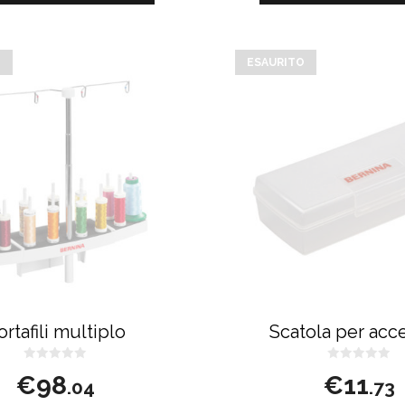
O
ESAURITO
ortafili multiplo
Scatola per acc
0
0
€
98
€
11
s
s
.04
.73
u
u
5
5