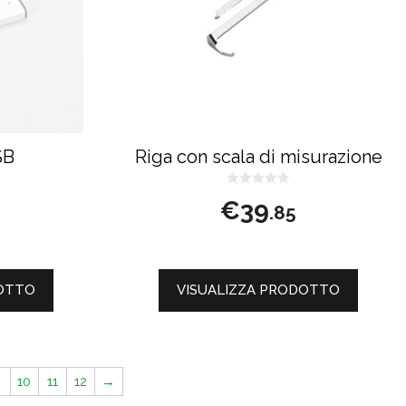
SB
Riga con scala di misurazione
0
€
39
s
.85
u
5
DOTTO
VISUALIZZA PRODOTTO
10
11
12
→