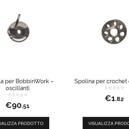
a per BobbinWork –
Spolina per crochet 
oscillanti
0
€
1
s
.82
0
u
€
90
s
5
.51
u
5
UALIZZA PRODOTTO
VISUALIZZA PRO