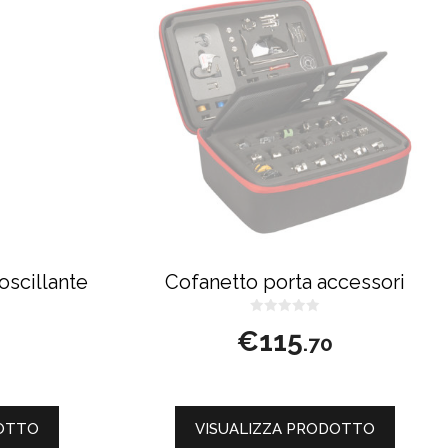
oscillante
Cofanetto porta accessori
0
€
115
s
.70
u
5
DOTTO
VISUALIZZA PRODOTTO