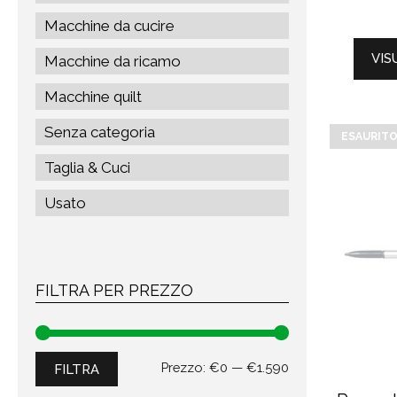
Macchine da cucire
VIS
Macchine da ricamo
Macchine quilt
Senza categoria
ESAURIT
Taglia & Cuci
Usato
FILTRA PER PREZZO
Prezzo
Prezzo
Prezzo:
€0
—
€1.590
FILTRA