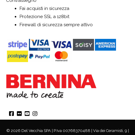
Contrassegno
Fai acquisti in sicurezza
Protezione SSL a 128bit
Firewall di sicurezza sempre attivo
© 2026 Del Vecchia SPA | P.Iva 00768370488 | Via dei Ceramisti, 9 |