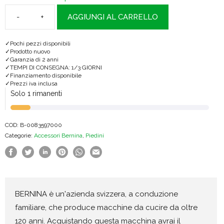
AGGIUNGI AL CARRELLO
Dispositivo
per
Pochi pezzi disponibili
Ricamo
Prodotto nuovo
Garanzia di 2 anni
Inglese
TEMPI DI CONSEGNA: 1/3 GIORNI
Finanziamento disponibile
#82
Prezzi iva inclusa
quantità
Solo 1 rimanenti
COD:
B-0083597000
Categorie:
Accessori Bernina
,
Piedini
BERNINA è un'azienda svizzera, a conduzione
familiare, che produce macchine da cucire da oltre
120 anni. Acquistando questa macchina avrai il