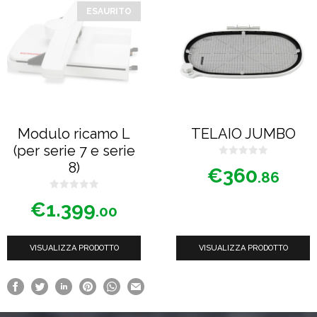
ESAURITO
Modulo ricamo L
TELAIO JUMBO
(per serie 7 e serie
0
8)
€
360
s
.86
u
5
0
€
1.399
s
.00
u
5
VISUALIZZA PRODOTTO
VISUALIZZA PRODOTTO