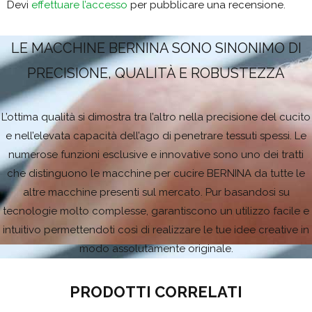
Devi
effettuare l’accesso
per pubblicare una recensione.
LE MACCHINE BERNINA SONO SINONIMO DI
PRECISIONE, QUALITÀ E ROBUSTEZZA
L’ottima qualità si dimostra tra l’altro nella precisione del cucito
e nell’elevata capacità dell’ago di penetrare tessuti spessi. Le
numerose funzioni esclusive e innovative sono uno dei tratti
che distinguono le macchine per cucire BERNINA da tutte le
altre macchine presenti sul mercato. Pur basandosi su
tecnologie molto complesse, garantiscono un utilizzo facile e
intuitivo permettendoti così di realizzare le tue idee creative in
modo assolutamente originale.
PRODOTTI CORRELATI