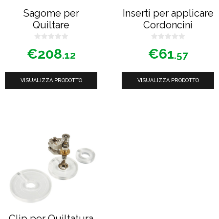
Sagome per
Inserti per applicare
Quiltare
Cordoncini
0
0
€
208
€
61
s
s
.12
.57
u
u
5
5
VISUALIZZA PRODOTTO
VISUALIZZA PRODOTTO
Clip per Quiltatura