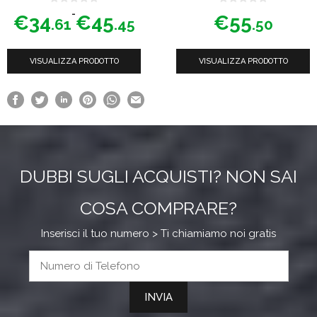
nella
0
0
Fascia
-
€
34
€
45
€
55
s
s
.61
.45
.50
u
u
di
pagina
5
5
prezzo:
del
VISUALIZZA PRODOTTO
da
VISUALIZZA PRODOTTO
prodotto
€34.61
a
€45.45
DUBBI SUGLI ACQUISTI? NON SAI
COSA COMPRARE?
Inserisci il tuo numero > Ti chiamiamo noi gratis