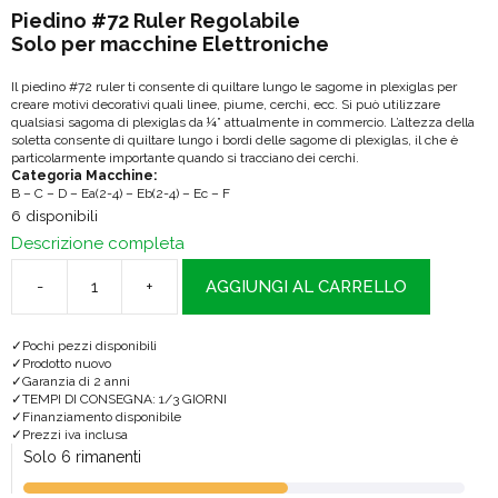
Piedino #72 Ruler Regolabile
Solo per macchine Elettroniche
Il piedino #72 ruler ti consente di quiltare lungo le sagome in plexiglas per
creare motivi decorativi quali linee, piume, cerchi, ecc. Si può utilizzare
qualsiasi sagoma di plexiglas da ¼” attualmente in commercio. L’altezza della
soletta consente di quiltare lungo i bordi delle sagome di plexiglas, il che è
particolarmente importante quando si tracciano dei cerchi.
Categoria Macchine:
B – C – D – Ea(2-4) – Eb(2-4) – Ec – F
6 disponibili
Descrizione completa
-
+
AGGIUNGI AL CARRELLO
Piedino
#72
Pochi pezzi disponibili
ruler
Prodotto nuovo
Garanzia di 2 anni
quantità
TEMPI DI CONSEGNA: 1/3 GIORNI
Finanziamento disponibile
Prezzi iva inclusa
Solo 6 rimanenti