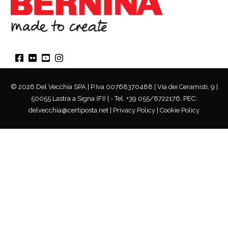
© 2026 Del Vecchia SPA | P.Iva 00768370488 | Via dei Ceramisti, 9 |
50055 Lastra a Signa (FI) | - Tel. +39 055/8722176, PEC:
delvecchia@certiposta.net |
Privacy Policy
|
Cookie Policy