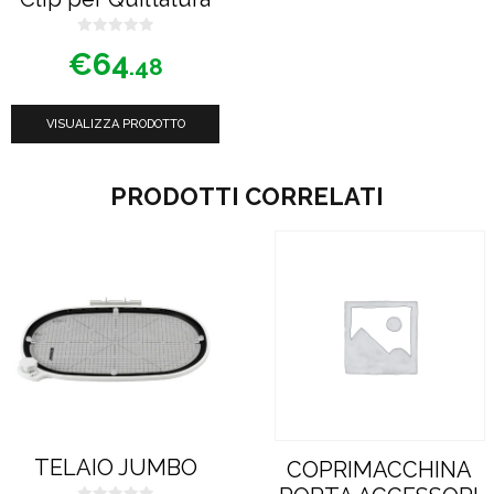
0
€
64
s
.48
u
5
VISUALIZZA PRODOTTO
PRODOTTI CORRELATI
TELAIO JUMBO
COPRIMACCHINA