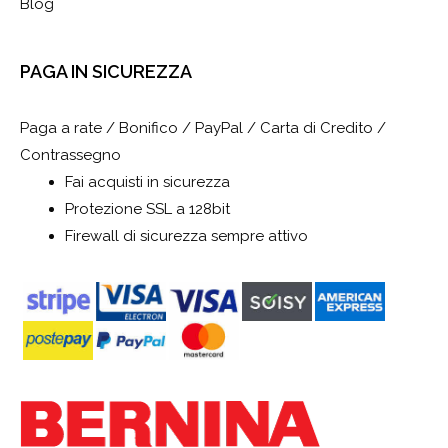
Direzioni
Blog
Angolo Del Cucito di Marco Magnani
PAGA IN SICUREZZA
via dei Barberi, 2
Grosseto italy 58100
Paga a rate / Bonifico / PayPal / Carta di Credito /
Italia
Contrassegno
113.1 km
Fai acquisti in sicurezza
Direzioni
Protezione SSL a 128bit
Firewall di sicurezza sempre attivo
Cerretti snc
Corso Cavour 178
La Spezia 19121
Italia
121.3 km
Direzioni