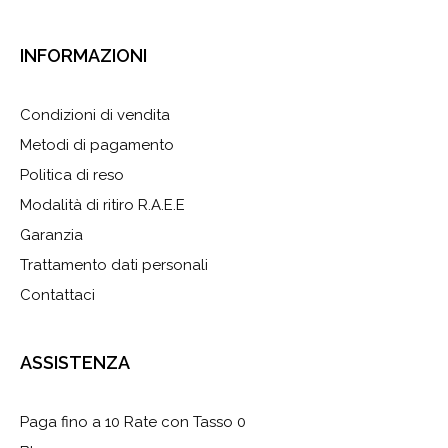
93 km
Direzioni
INFORMAZIONI
AGOFILO di Frascari Claudio
Condizioni di vendita
via Modena 20
Metodi di pagamento
San Giovanni in Persiceto 40017
Italia
Politica di reso
Modalità di ritiro R.A.E.E
97.2 km
Garanzia
Direzioni
Trattamento dati personali
Contattaci
La Due E
via Andrea Costa, 36
Rimini 47923
ASSISTENZA
Italia
Paga fino a 10 Rate con Tasso 0
110.3 km