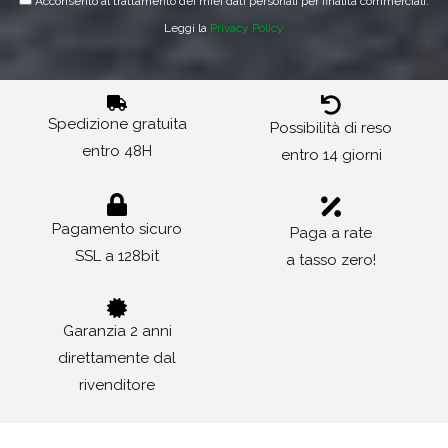
Acconsento al trattamento dei miei dati personali per finalità commerciali.
Italia
Leggi la
Privacy Policy
80.7 km
Direzioni
Spedizione gratuita
Possibilità di reso
Nanni Silvano & C. s.n.c
entro 48H
entro 14 giorni
via Fossa 12
Lugo 48022
Italia
Pagamento sicuro
Paga a rate
SSL a 128bit
a tasso zero!
88.6 km
Direzioni
Garanzia 2 anni
Caluzzi Franco
direttamente dal
Via Rometta, 35
rivenditore
Sassuolo 41049
Italia