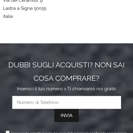
Via dei Ceramisti, 9
Lastra a Signa 50055
italia
10.6 km
Direzioni
CUCILANDIA BOLOGNA
via carlo jussi 71
DUBBI SUGLI ACQUISTI? NON SAI
San Lazzaro di Savena 40068
COSA COMPRARE?
Italia
Inserisci il tuo numero > Ti chiamiamo noi gratis
78.2 km
Direzioni
Salaroli Maurizio
Corso Repubblica 153
Forlì 47121