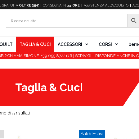
E
GRATUITA
OLTRE 39€
CONSEGNA IN
24 ORE
ASSISTENZA ALL’ACQUISTO
ACQ
QUILT
TAGLIA & CUCI
ACCESSORI
CORSI
bern
BI? CHIAMA SIMONE: +39 055 8722176 | SCRIVIGLI. RISPONDE ANCHE IN C
Taglia & Cuci
ne di 5 risultati
Saldi Estivi
O