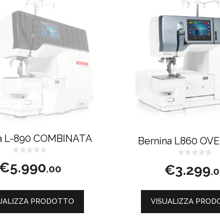
na L-890 COMBINATA
Bernina L860 OV
0
0
€
5.990
s
€
3.299
.00
s
.
u
u
5
5
UALIZZA PRODOTTO
VISUALIZZA PRO