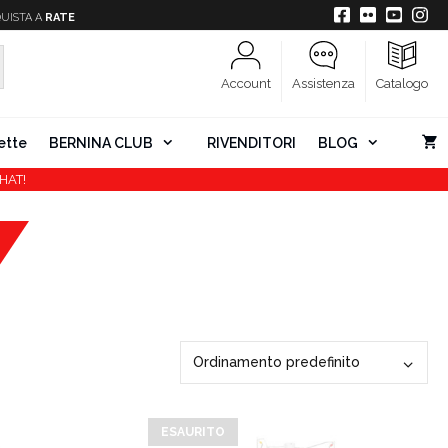
UISTA A
RATE
Account
Assistenza
Catalogo
ette
BERNINA CLUB
RIVENDITORI
BLOG
HAT!
ESAURITO