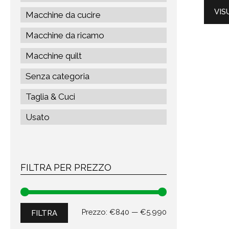
VIS
Macchine da cucire
Macchine da ricamo
Macchine quilt
Senza categoria
Taglia & Cuci
Usato
FILTRA PER PREZZO
Prezzo
Prezzo
Prezzo:
€840
—
€5.990
FILTRA