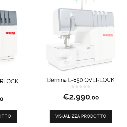
Bernina L-850 OVERLOCK
ERLOCK
0
€
2.990
s
.00
00
u
5
DOTTO
VISUALIZZA PRODOTTO