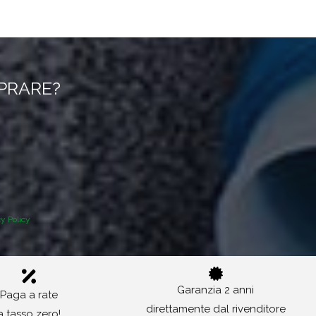
MPRARE?
cy Policy
Garanzia 2 anni
Paga a rate
direttamente dal rivenditore
a tasso zero!