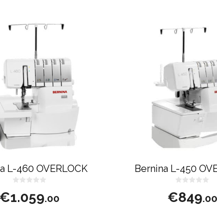
na L-460 OVERLOCK
Bernina L-450 O
0
0
€
1.059
€
849
s
s
.00
.0
u
u
5
5