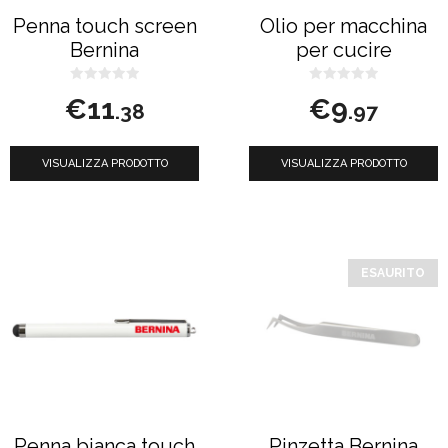
Penna touch screen
Olio per macchina
Bernina
per cucire
0
0
€
11
€
9
s
s
.38
.97
u
u
5
5
VISUALIZZA PRODOTTO
VISUALIZZA PRODOTTO
ESAURITO
Penna bianca touch
Pinzetta Bernina