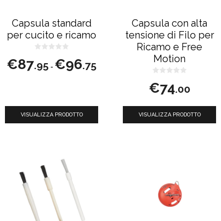
opzioni
possono
Capsula standard
Capsula con alta
essere
per cucito e ricamo
tensione di Filo per
scelte
Ricamo e Free
nella
0
Motion
Fascia
€
87
€
96
s
.95
.75
-
u
di
pagina
5
0
prezzo:
del
€
74
s
.00
da
u
prodotto
5
€87.95
a
VISUALIZZA PRODOTTO
VISUALIZZA PRODOTTO
€96.75
Questo
Questo
prodotto
prodotto
ha
ha
più
più
varianti.
varianti.
Le
Le