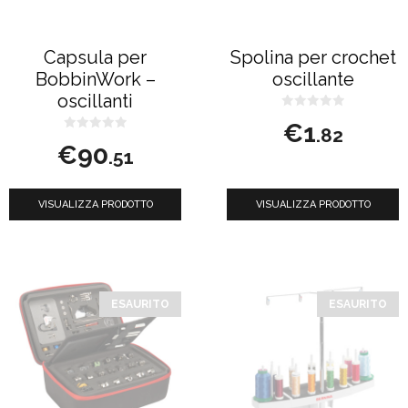
Capsula per
Spolina per crochet
BobbinWork –
oscillante
oscillanti
0
€
1
s
.82
0
u
€
90
s
5
.51
u
5
VISUALIZZA PRODOTTO
VISUALIZZA PRODOTTO
ESAURITO
ESAURITO