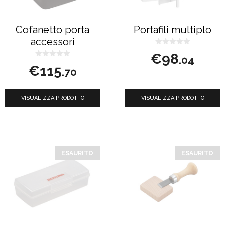
Cofanetto porta
Portafili multiplo
accessori
0
€
98
s
.04
0
u
€
115
s
5
.70
u
5
VISUALIZZA PRODOTTO
VISUALIZZA PRODOTTO
ESAURITO
ESAURITO