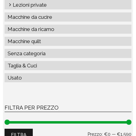
Lezioni private
Macchine da cucire
Macchine da ricamo
Macchine quilt
Senza categoria
Taglia & Cuci
Usato
FILTRA PER PREZZO
Pr
Pr
Prezzo:
€0
—
€1.590
FILTRA