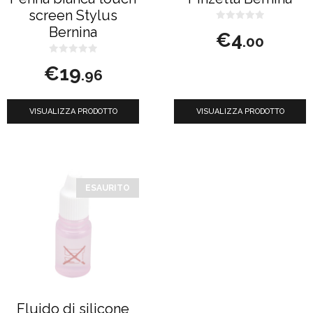
screen Stylus
0
Bernina
€
4
s
.00
u
5
0
€
19
s
.96
u
5
VISUALIZZA PRODOTTO
VISUALIZZA PRODOTTO
ESAURITO
Fluido di silicone