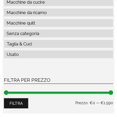
Macchine da cucire
Macchine da ricamo
Macchine quilt
Senza categoria
Taglia & Cuci
Usato
FILTRA PER PREZZO
Pr
Pr
Prezzo:
€0
—
€1.590
FILTRA
Mi
M