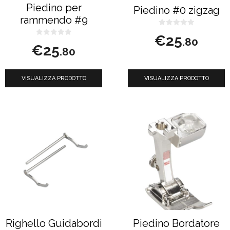
possono
possono
Piedino per
Piedino #0 zigzag
essere
essere
rammendo #9
scelte
scelte
0
€
25
s
.80
nella
nella
0
u
€
25
s
.80
5
u
pagina
pagina
5
del
del
VISUALIZZA PRODOTTO
VISUALIZZA PRODOTTO
prodotto
prodotto
Righello Guidabordi
Piedino Bordatore