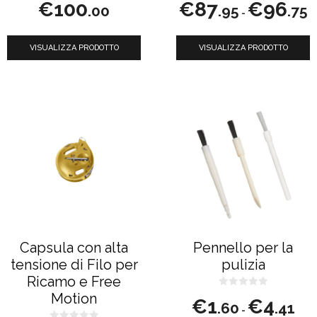
€
100
€
87
€
96
s
s
.00
.95
.75
-
u
u
di
pagina
5
5
p
del
VISUALIZZA PRODOTTO
VISUALIZZA PRODOTTO
d
prodotto
€8
a
€
Questo
prodotto
ha
più
varianti.
Le
opzioni
possono
Capsula con alta
Pennello per la
essere
tensione di Filo per
pulizia
scelte
Ricamo e Free
nella
0
Motion
Fasc
€
1
€
4
s
.60
.41
-
u
di
pagina