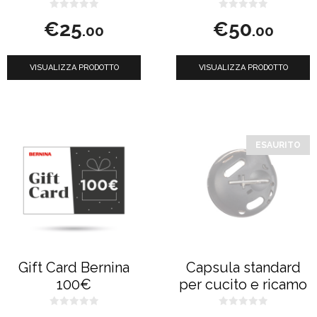
0
0
€
25
€
50
s
s
.00
.00
u
u
5
5
VISUALIZZA PRODOTTO
VISUALIZZA PRODOTTO
Questo
prodotto
ESAURITO
ha
più
varianti.
Le
opzioni
possono
Gift Card Bernina
Capsula standard
essere
100€
per cucito e ricamo
scelte
nella
0
0
Fa