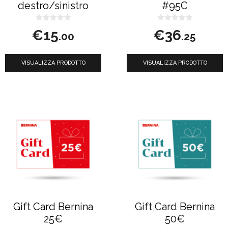
destro/sinistro
#95C
0
0
€
15
€
36
s
s
.00
.25
u
u
5
5
VISUALIZZA PRODOTTO
VISUALIZZA PRODOTTO
Gift Card Bernina
Gift Card Bernina
25€
50€