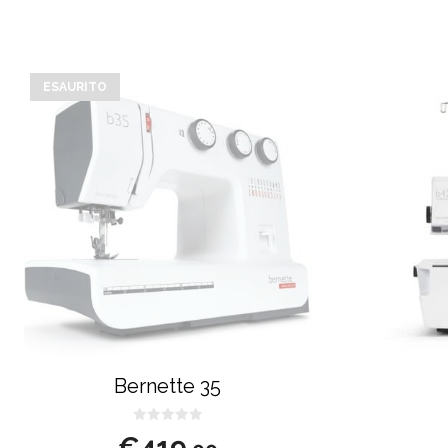
ESAURITO
Bernette 35
0
€
419
s