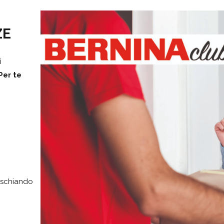
ZE
i
Per te
rischiando