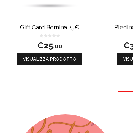
pagina 
del 
prodot
Gift Card Bernina 25€
Piedin
0
€
25
€
.00
s
u
5
VISUALIZZA PRODOTTO
VIS