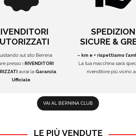
IVENDITORI
SPEDIZION
UTORIZZATI
SICURE & GR
istando sul sito Bernina
– km e + rispettiamo l’am
re presso i
RIVENDITORI
La tua macchina sarà sped
RIZZATI
avrai la
Garanzia
rivenditore più vicino a
Ufficiale
.
VAI AL BERNINA CLUB
LE PIÙ VENDUTE