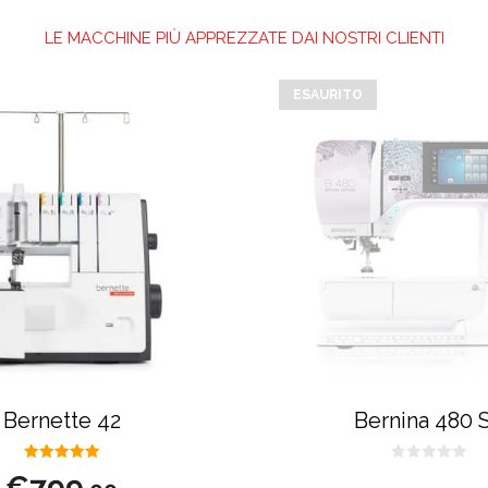
LE MACCHINE PIÙ APPREZZATE DAI NOSTRI CLIENTI
ESAURITO
Bernette 42
Bernina 480 
5.00
0
€
799
su 5
s