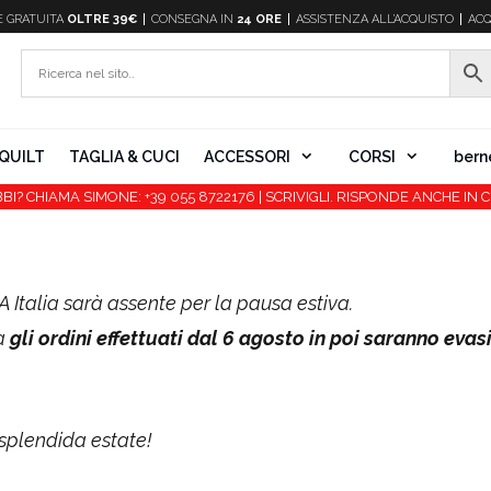
E
GRATUITA
OLTRE 39€
CONSEGNA IN
24 ORE
ASSISTENZA ALL’ACQUISTO
ACQ
QUILT
TAGLIA & CUCI
ACCESSORI
CORSI
bern
BI? CHIAMA SIMONE: +39 055 8722176 | SCRIVIGLI. RISPONDE ANCHE IN C
 Italia sarà assente per la pausa estiva.
ma
gli ordini effettuati dal 6 agosto in poi saranno evas
 splendida estate!