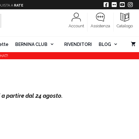
UISTA A
RATE
Account
Assistenza
Catalogo
ette
BERNINA CLUB
RIVENDITORI
BLOG
HAT!
i a partire dal 24 agosto.