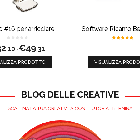
to	
o #16 per arricciare
Software Ricamo Be
0
5.00
Fascia
32
€
49
.10
.31
s
su 5
-
di
u
prezzo:
5
da
UALIZZA PRODOTTO
VISUALIZZA PROD
€32.10
a
€49.31
BLOG DELLE CREATIVE
SCATENA LA TUA CREATIVITÀ CON I TUTORIAL BERNINA