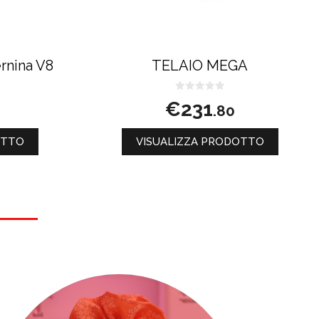
rnina V8
TELAIO MEGA
0
€
231
.80
s
u
5
OTTO
VISUALIZZA PRODOTTO