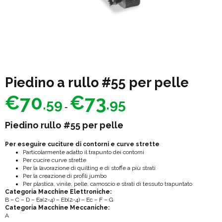
Piedino a rullo #55 per pelle
Fascia
€
70
€
73
.59
.95
di
-
prezzo:
Piedino rullo #55 per pelle
da
Per eseguire cuciture di contorni e curve strette
€70.59
Particolarmente adatto il trapunto dei contorni
a
Per cucire curve strette
Per la lavorazione di quilting e di stoffe a più strati
€73.95
Per la creazione di profili jumbo
Per plastica, vinile, pelle, camoscio e strati di tessuto trapuntato
Categoria Macchine Elettroniche:
B – C – D – Ea(2-4) – Eb(2-4) – Ec – F – G
Categoria Macchine Meccaniche:
A