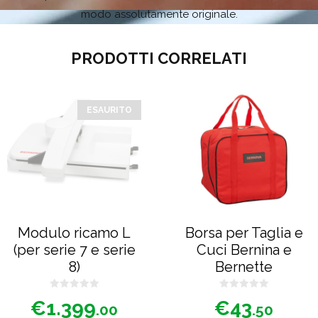
modo assolutamente originale.
PRODOTTI CORRELATI
ESAURITO
Modulo ricamo L
Borsa per Taglia e
(per serie 7 e serie
Cuci Bernina e
8)
Bernette
0
0
€
1.399
€
43
s
s
.00
.50
u
u