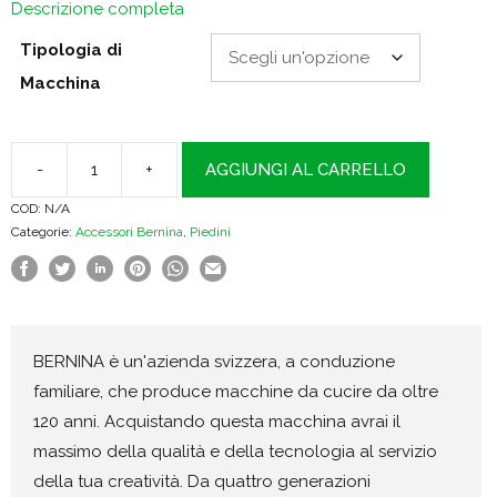
Descrizione completa
Tipologia di
Macchina
-
+
AGGIUNGI AL CARRELLO
Piedino
COD:
N/A
a
Categorie:
Accessori Bernina
,
Piedini
rullo
#55
per
pelle
BERNINA è un'azienda svizzera, a conduzione
quantità
familiare, che produce macchine da cucire da oltre
120 anni. Acquistando questa macchina avrai il
massimo della qualità e della tecnologia al servizio
della tua creatività. Da quattro generazioni