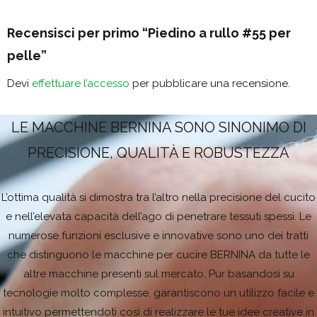
Recensisci per primo “Piedino a rullo #55 per
pelle”
Devi
effettuare l’accesso
per pubblicare una recensione.
LE MACCHINE BERNINA SONO SINONIMO DI
PRECISIONE, QUALITÀ E ROBUSTEZZA
L’ottima qualità si dimostra tra l’altro nella precisione del cucito
e nell’elevata capacità dell’ago di penetrare tessuti spessi. Le
numerose funzioni esclusive e innovative sono uno dei tratti
che distinguono le macchine per cucire BERNINA da tutte le
altre macchine presenti sul mercato. Pur basandosi su
tecnologie molto complesse, garantiscono un utilizzo facile e
intuitivo permettendoti così di realizzare le tue idee creative in