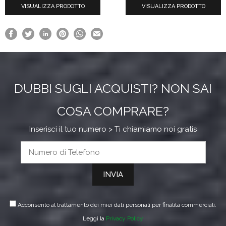
VISUALIZZA PRODOTTO
VISUALIZZA PRODOTTO
da
prodotto
€77.46
a
€93.51
DUBBI SUGLI ACQUISTI? NON SAI
COSA COMPRARE?
Inserisci il tuo numero > Ti chiamiamo noi gratis
Acconsento al trattamento dei miei dati personali per finalità commerciali.
Leggi la
Privacy Policy