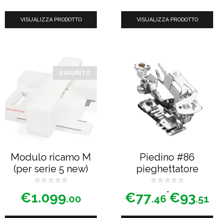
5
5
VISUALIZZA PRODOTTO
VISUALIZZA PRODOTTO
Questo
prodotto
ESAURITO
ha
più
varianti.
Le
opzioni
possono
Modulo ricamo M
Piedino #86
essere
(per serie 5 new)
pieghettatore
scelte
nella
0
0
Fascia
-
€
1.099
€
77
€
93
s
s
.00
.46
.51
u
u
di
pagina
5
5
prezzo:
del