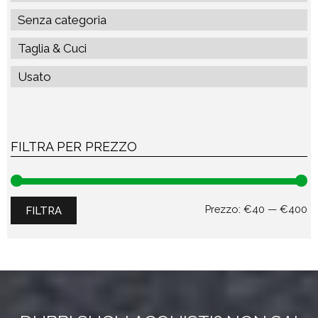
Senza categoria
Taglia & Cuci
Usato
FILTRA PER PREZZO
Pr
Pr
Prezzo:
€40
—
€400
FILTRA
Mi
M