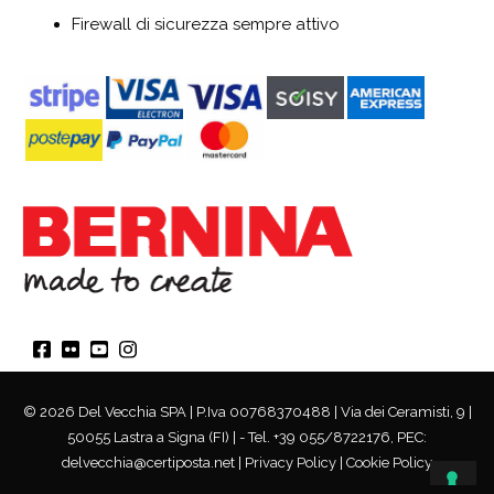
Firewall di sicurezza sempre attivo
© 2026 Del Vecchia SPA | P.Iva 00768370488 | Via dei Ceramisti, 9 |
50055 Lastra a Signa (FI) | - Tel. +39 055/8722176, PEC:
delvecchia@certiposta.net |
Privacy Policy
|
Cookie Policy