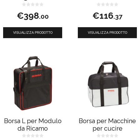
0
0
€
398
€
116
s
s
.00
.37
u
u
5
5
VISUALIZZA PRODOTTO
VISUALIZZA PRODOTTO
Borsa L per Modulo
Borsa per Macchine
da Ricamo
per cucire