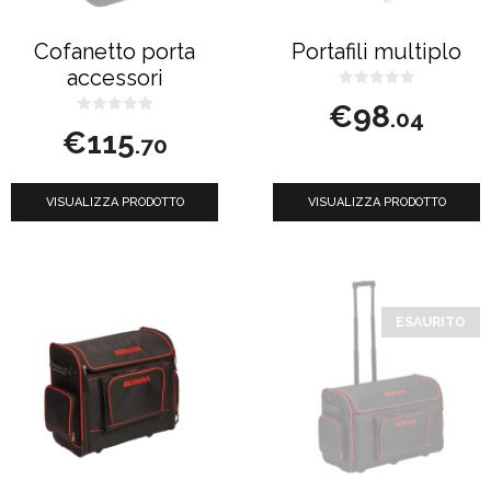
Cofanetto porta
Portafili multiplo
accessori
0
€
98
s
.04
0
u
€
115
s
5
.70
u
5
VISUALIZZA PRODOTTO
VISUALIZZA PRODOTTO
ESAURITO