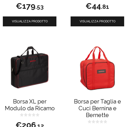
0
0
€
179
€
44
s
s
.53
.81
u
u
5
5
VISUALIZZA PRODOTTO
VISUALIZZA PRODOTTO
Borsa XL per
Borsa per Taglia e
Modulo da Ricamo
Cuci Bernina e
Bernette
0
€
206
s
.12