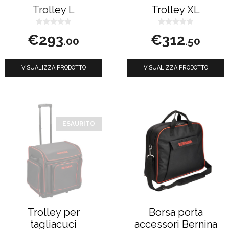
Trolley L
Trolley XL
0
0
€
293
€
312
s
s
.00
.50
u
u
5
5
VISUALIZZA PRODOTTO
VISUALIZZA PRODOTTO
ESAURITO
Trolley per
Borsa porta
tagliacuci
accessori Bernina