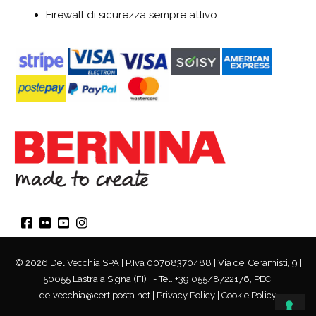
Firewall di sicurezza sempre attivo
© 2026 Del Vecchia SPA | P.Iva 00768370488 | Via dei Ceramisti, 9 |
50055 Lastra a Signa (FI) | - Tel. +39 055/8722176, PEC:
delvecchia@certiposta.net |
Privacy Policy
|
Cookie Policy