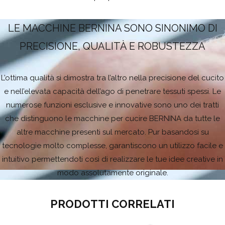
LE MACCHINE BERNINA SONO SINONIMO DI
PRECISIONE, QUALITÀ E ROBUSTEZZA
L’ottima qualità si dimostra tra l’altro nella precisione del cucito
e nell’elevata capacità dell’ago di penetrare tessuti spessi. Le
numerose funzioni esclusive e innovative sono uno dei tratti
che distinguono le macchine per cucire BERNINA da tutte le
altre macchine presenti sul mercato. Pur basandosi su
tecnologie molto complesse, garantiscono un utilizzo facile e
intuitivo permettendoti così di realizzare le tue idee creative in
modo assolutamente originale.
PRODOTTI CORRELATI