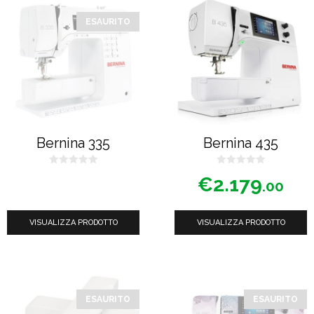
ESAURITO
Bernina 335
Bernina 435
0
0
€
2.179
s
s
.00
u
u
5
5
VISUALIZZA PRODOTTO
VISUALIZZA PRODOTTO
ESAURITO
ESAURITO