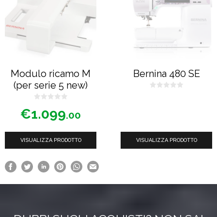
Modulo ricamo M
Bernina 480 SE
(per serie 5 new)
0
s
0
u
€
1.099
s
5
.00
u
5
VISUALIZZA PRODOTTO
VISUALIZZA PRODOTTO