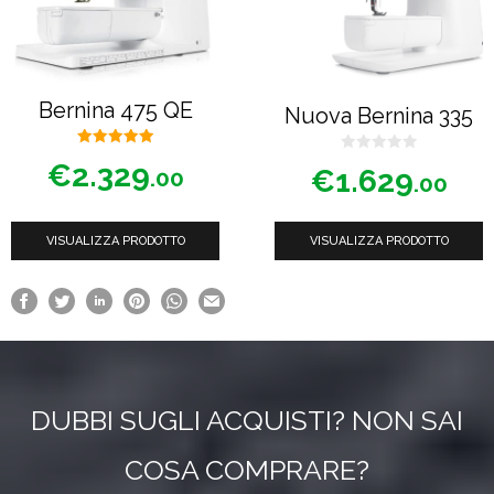
Bernina 475 QE
Nuova Bernina 335
5.00
0
€
2.329
su 5
€
1.629
.00
s
.00
u
5
VISUALIZZA PRODOTTO
VISUALIZZA PRODOTTO
DUBBI SUGLI ACQUISTI? NON SAI
COSA COMPRARE?