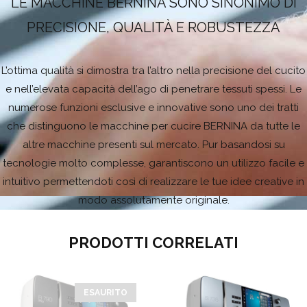
LE MACCHINE BERNINA SONO SINONIMO DI
PRECISIONE, QUALITÀ E ROBUSTEZZA
L’ottima qualità si dimostra tra l’altro nella precisione del cucito
e nell’elevata capacità dell’ago di penetrare tessuti spessi. Le
numerose funzioni esclusive e innovative sono uno dei tratti
che distinguono le macchine per cucire BERNINA da tutte le
altre macchine presenti sul mercato. Pur basandosi su
tecnologie molto complesse, garantiscono un utilizzo facile e
intuitivo permettendoti così di realizzare le tue idee creative in
modo assolutamente originale.
PRODOTTI CORRELATI
ESAURITO