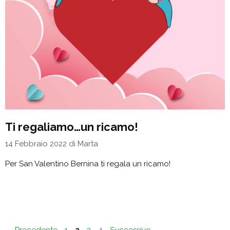
Ti regaliamo…un ricamo!
14 Febbraio 2022
di
Marta
Per San Valentino Bernina ti regala un ricamo!
Pagina
Pagina
Pagina
Pagina