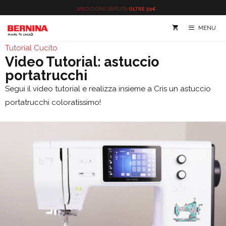
Vai
SPEDIZIONE
GRATUITA
OLTRE 39€
al
MENU
contenuto
Tutorial Cucito
Video Tutorial: astuccio
portatrucchi
Segui il video tutorial e realizza insieme a Cris un astuccio
portatrucchi coloratissimo!