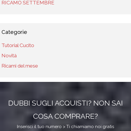
RICAMO SETTEMBRE
Categorie
Tutorial Cucito
Novità
Ricami del mese
DUBBI SUGLI ACQUISTI? NON SAI
COSA COMPRARE?
Inserisci il tuo numero > Ti chiamiamo noi gratis