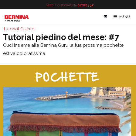
Vai
SPEDIZIONE
GRATUITA
OLTRE 39€
al
MENU
contenuto
Tutorial Cucito
Tutorial piedino del mese: #7
Cuci insieme alla Bernina Guru la tua prossima pochette
estiva coloratissima.