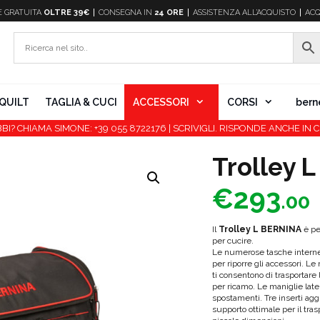
E
GRATUITA
OLTRE 39€
CONSEGNA IN
24 ORE
ASSISTENZA ALL’ACQUISTO
ACQ
QUILT
TAGLIA & CUCI
ACCESSORI
CORSI
bern
BI? CHIAMA SIMONE: +39 055 8722176 | SCRIVIGLI. RISPONDE ANCHE IN C
Trolley L
€
293
.00
Il
Trolley L BERNINA
è pe
per cucire.
Le numerose tasche interne 
per riporre gli accessori. Le
ti consentono di trasportare
per ricamo. Le maniglie late
spostamenti. Tre inserti aggi
supporto ottimale per il tr