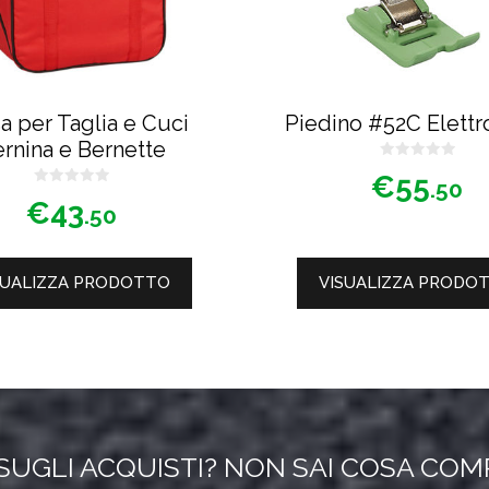
a per Taglia e Cuci
Piedino #52C Elettr
rnina e Bernette
0
€
55
s
.50
0
u
€
43
s
5
.50
u
5
SUALIZZA PRODOTTO
VISUALIZZA PRODO
SUGLI ACQUISTI? NON SAI COSA CO