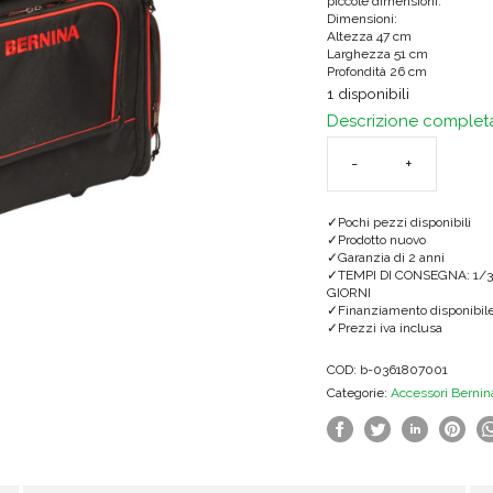
piccole dimensioni.
Dimensioni:
Altezza 47 cm
Larghezza 51 cm
Profondità 26 cm
1 disponibili
Descrizione complet
Trolley
L
Pochi pezzi disponibili
quantità
Prodotto nuovo
Garanzia di 2 anni
TEMPI DI CONSEGNA: 1/3
GIORNI
Finanziamento disponibil
Prezzi iva inclusa
COD:
b-0361807001
Categorie:
Accessori Bernin