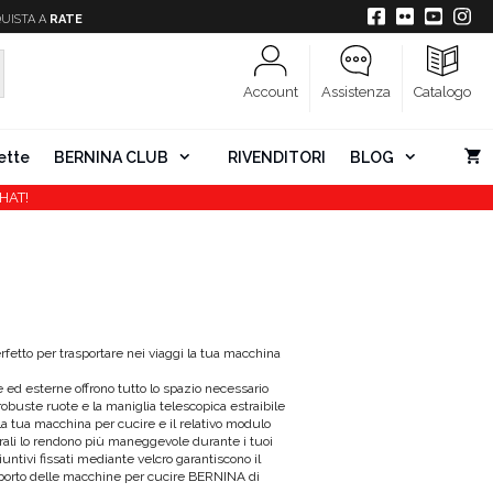
UISTA A
RATE
Account
Assistenza
Catalogo
ette
BERNINA CLUB
RIVENDITORI
BLOG
HAT!
rfetto per trasportare nei viaggi la tua macchina
ed esterne offrono tutto lo spazio necessario
 robuste ruote e la maniglia telescopica estraibile
 la tua macchina per cucire e il relativo modulo
rali lo rendono più maneggevole durante i tuoi
untivi fissati mediante velcro garantiscono il
asporto delle macchine per cucire BERNINA di