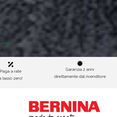
cy Policy
Garanzia 2 anni
Paga a rate
direttamente dal rivenditore
a tasso zero!