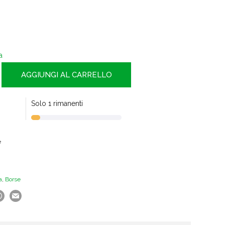
a
AGGIUNGI AL CARRELLO
Solo 1 rimanenti
e
a
,
Borse