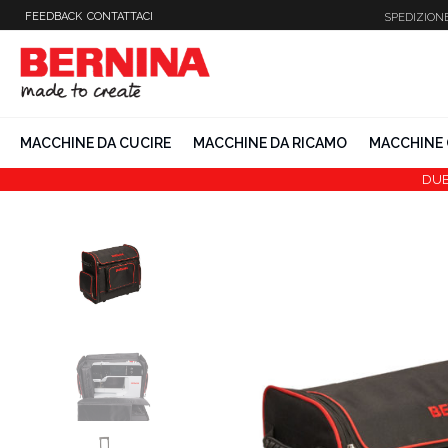
Vai
FEEDBACK
CONTATTACI
SPEDIZION
al
contenuto
MACCHINE DA CUCIRE
MACCHINE DA RICAMO
MACCHINE 
DUB