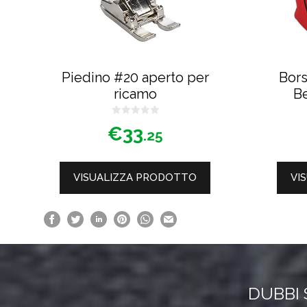
possono
essere
scelte
nella
Piedino #20 aperto per
Bors
pagina
ricamo
Be
del
0
prodotto
€
33
s
.25
u
5
VISUALIZZA PRODOTTO
VI
DUBBI 