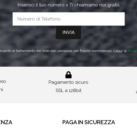
Inserisci il tuo numero > Ti chiamiamo noi gratis
sento al trattamento dei miei dati personali per finalità commerciali. Leggi la
Priva
reso
Pagamento sicuro
ni
SSL a 128bit
ENZA
PAGA IN SICUREZZA