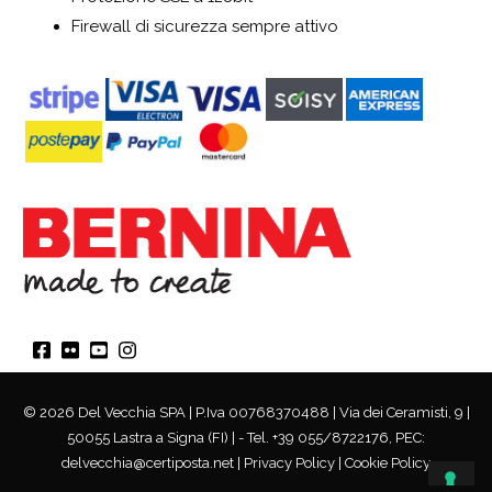
Firewall di sicurezza sempre attivo
© 2026 Del Vecchia SPA | P.Iva 00768370488 | Via dei Ceramisti, 9 |
50055 Lastra a Signa (FI) | - Tel. +39 055/8722176, PEC:
delvecchia@certiposta.net |
Privacy Policy
|
Cookie Policy