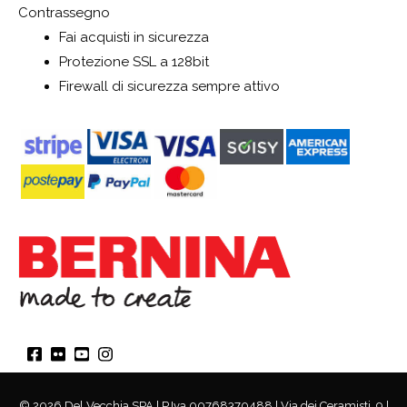
Contrassegno
Fai acquisti in sicurezza
Protezione SSL a 128bit
Firewall di sicurezza sempre attivo
© 2026 Del Vecchia SPA | P.Iva 00768370488 | Via dei Ceramisti, 9 |