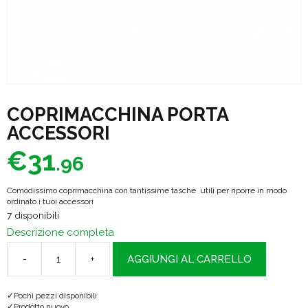
COPRIMACCHINA PORTA
ACCESSORI
€
31
.96
Comodissimo coprimacchina con tantissime tasche utili per riporre in modo
ordinato i tuoi accessori
7 disponibili
Descrizione completa
-
+
AGGIUNGI AL CARRELLO
COPRIMACCHINA
PORTA
Pochi pezzi disponibili
ACCESSORI
Prodotto nuovo