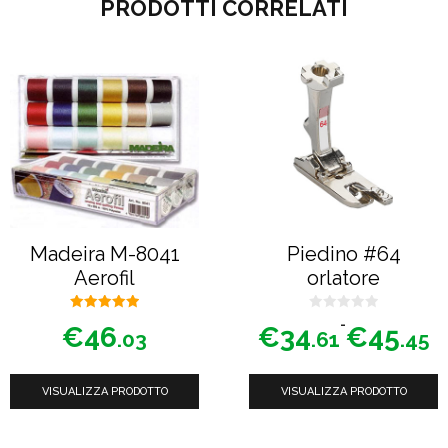
PRODOTTI CORRELATI
Questo
prodotto
ha
più
varianti.
Le
opzioni
possono
Madeira M-8041
Piedino #64
essere
Aerofil
orlatore
scelte
nella
5.00
0
Fascia
-
€
46
€
34
€
45
su 5
s
.03
.61
.45
u
di
pagina
5
prezzo:
del
VISUALIZZA PRODOTTO
VISUALIZZA PRODOTTO
da
prodotto
€34.61
a