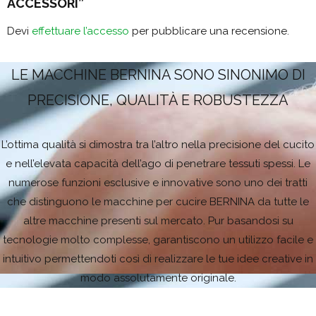
ACCESSORI”
Devi
effettuare l’accesso
per pubblicare una recensione.
LE MACCHINE BERNINA SONO SINONIMO DI
PRECISIONE, QUALITÀ E ROBUSTEZZA
L’ottima qualità si dimostra tra l’altro nella precisione del cucito
e nell’elevata capacità dell’ago di penetrare tessuti spessi. Le
numerose funzioni esclusive e innovative sono uno dei tratti
che distinguono le macchine per cucire BERNINA da tutte le
altre macchine presenti sul mercato. Pur basandosi su
tecnologie molto complesse, garantiscono un utilizzo facile e
intuitivo permettendoti così di realizzare le tue idee creative in
modo assolutamente originale.