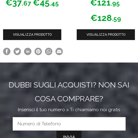
€
37
€
45
€
121
s
su 5
.67
.45
.95
u
di
di
pagina
pagina
5
prezzo:
prezzo:
del
del
€
128
.59
da
da
prodotto
prodotto
€37.67
€121.95
a
a
VISUALIZZA PRODOTTO
VISUALIZZA PRODOTTO
€45.45
€128.59
DUBBI SUGLI ACQUISTI? NON SAI
COSA COMPRARE?
Inserisci il tuo numero > Ti chiamiamo noi gratis