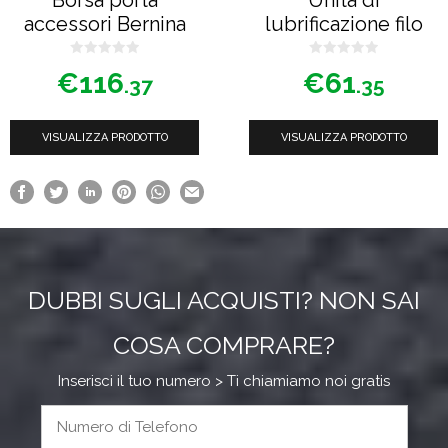
accessori Bernina
lubrificazione filo
0
0
€
116
€
61
s
s
.37
.35
u
u
5
5
VISUALIZZA PRODOTTO
VISUALIZZA PRODOTTO
DUBBI SUGLI ACQUISTI? NON SAI
COSA COMPRARE?
Inserisci il tuo numero > Ti chiamiamo noi gratis