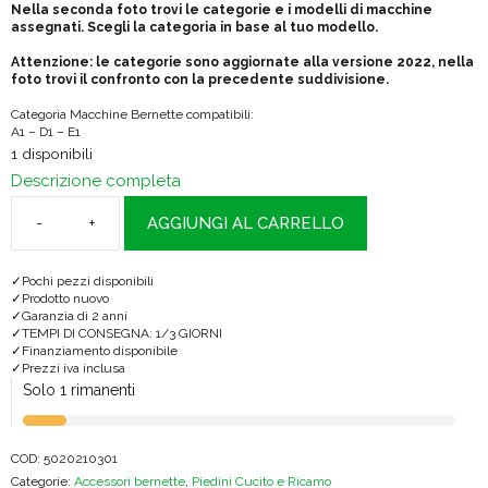
Nella seconda foto trovi le categorie e i modelli di macchine
assegnati. Scegli la categoria in base al tuo modello.
Attenzione: le categorie sono aggiornate alla versione 2022, nella
foto trovi il confronto con la precedente suddivisione.
Categoria Macchine Bernette compatibili:
A1 – D1 – E1
1 disponibili
Descrizione completa
AGGIUNGI AL CARRELLO
Bernette
Piedino
Pochi pezzi disponibili
Bordatore
Prodotto nuovo
Garanzia di 2 anni
Regolabile
TEMPI DI CONSEGNA: 1/3 GIORNI
Finanziamento disponibile
quantità
Prezzi iva inclusa
Solo 1 rimanenti
COD:
5020210301
Categorie:
Accessori bernette
,
Piedini Cucito e Ricamo