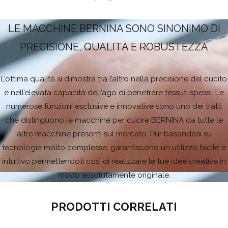
LE MACCHINE BERNINA SONO SINONIMO DI
PRECISIONE, QUALITÀ E ROBUSTEZZA
L’ottima qualità si dimostra tra l’altro nella precisione del cucito
e nell’elevata capacità dell’ago di penetrare tessuti spessi. Le
numerose funzioni esclusive e innovative sono uno dei tratti
che distinguono le macchine per cucire BERNINA da tutte le
altre macchine presenti sul mercato. Pur basandosi su
tecnologie molto complesse, garantiscono un utilizzo facile e
intuitivo permettendoti così di realizzare le tue idee creative in
modo assolutamente originale.
PRODOTTI CORRELATI