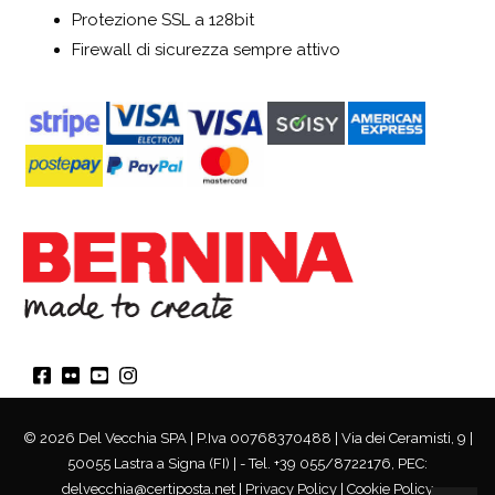
Protezione SSL a 128bit
Firewall di sicurezza sempre attivo
© 2026 Del Vecchia SPA | P.Iva 00768370488 | Via dei Ceramisti, 9 |
50055 Lastra a Signa (FI) | - Tel. +39 055/8722176, PEC:
delvecchia@certiposta.net |
Privacy Policy
|
Cookie Policy