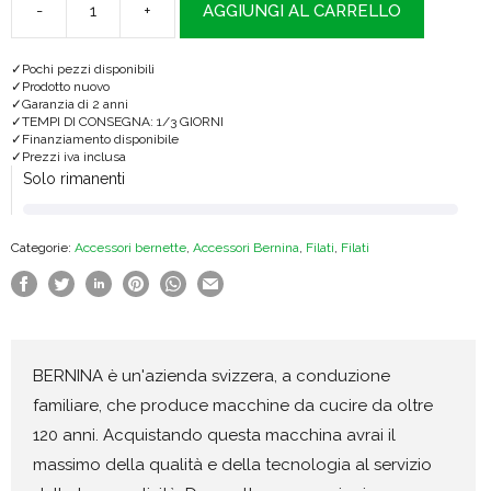
-
+
AGGIUNGI AL CARRELLO
Valigetta
Madeira
Pochi pezzi disponibili
8088
Prodotto nuovo
Garanzia di 2 anni
quantità
TEMPI DI CONSEGNA: 1/3 GIORNI
Finanziamento disponibile
Prezzi iva inclusa
Solo rimanenti
Categorie:
Accessori bernette
,
Accessori Bernina
,
Filati
,
Filati
BERNINA è un'azienda svizzera, a conduzione
familiare, che produce macchine da cucire da oltre
120 anni. Acquistando questa macchina avrai il
massimo della qualità e della tecnologia al servizio