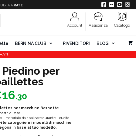
UISTA A
RATE
Account
Assistenza
Catalogo
ette
BERNINA CLUB
RIVENDITORI
BLOG
HAT!
 Piedino per
paillettes
Fascia
€
16
.30
di
prezzo:
illettes per macchine Bernette.
da
nastri di raso.
e il materiale da applicare durante il cucito.
€16.12
i le categorie e i modelli di macchine
egoria in base al tuo modello.
a