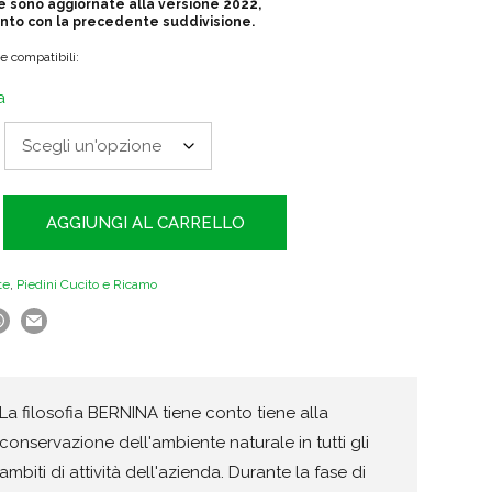
€16.30
e sono aggiornate alla versione 2022,
ronto con la precedente suddivisione.
 compatibili:
a
AGGIUNGI AL CARRELLO
te
,
Piedini Cucito e Ricamo
La filosofia BERNINA tiene conto tiene alla
conservazione dell'ambiente naturale in tutti gli
ambiti di attività dell'azienda. Durante la fase di