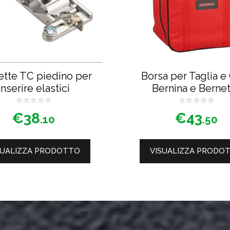
ette TC piedino per
Borsa per Taglia e
inserire elastici
Bernina e Berne
0
0
€
38
€
43
s
s
.10
.50
u
u
5
5
SUALIZZA PRODOTTO
VISUALIZZA PRODO