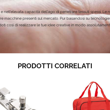
ito e nell’elevata capacità dell’ago di penetrare tessuti spessi. L
re macchine presenti sul mercato. Pur basandosi su tecnologie m
ti così di realizzare le tue idee creative in modo assolutament
PRODOTTI CORRELATI