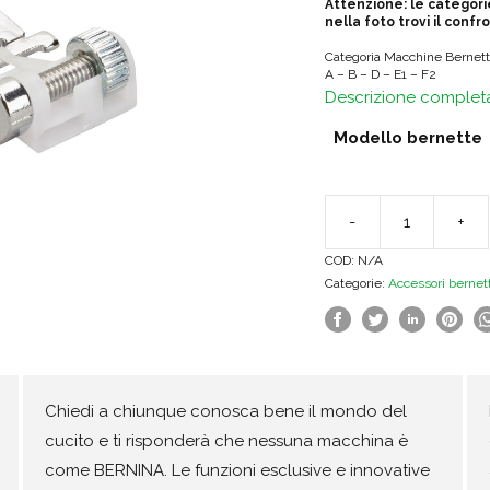
Attenzione: le categori
nella foto trovi il conf
Categoria Macchine Bernette
A – B – D – E1 – F2
Descrizione complet
Modello bernette
-
+
Bernette
COD:
N/A
Piedino
Categorie:
Accessori bernet
per
nastri
e
paillettes
Chiedi a chiunque conosca bene il mondo del
quantità
cucito e ti risponderà che nessuna macchina è
come BERNINA. Le funzioni esclusive e innovative