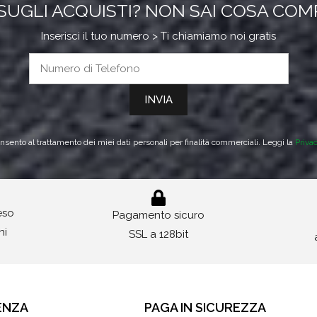
SUGLI ACQUISTI? NON SAI COSA CO
Inserisci il tuo numero > Ti chiamiamo noi gratis
sento al trattamento dei miei dati personali per finalità commerciali. Leggi la
Priva
reso
Pagamento sicuro
ni
SSL a 128bit
ENZA
PAGA IN SICUREZZA