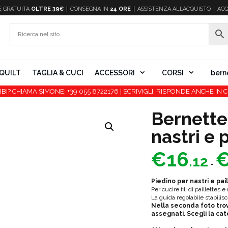
E
GRATUITA
OLTRE 39€
CONSEGNA IN
24 ORE
ASSISTENZA ALL’ACQUISTO
ACQ
QUILT
TAGLIA & CUCI
ACCESSORI
CORSI
bern
BI? CHIAMA SIMONE: +39 055 8722176 | SCRIVIGLI. RISPONDE ANCHE IN C
Bernette
nastri e 
€
16
.12
-
Piedino per nastri e pa
Per cucire fili di paillettes e 
La guida regolabile stabilisc
Nella seconda foto trov
assegnati. Scegli la cat