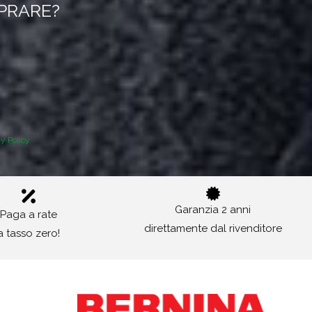
MPRARE?
cy Policy
Garanzia 2 anni
Paga a rate
direttamente dal rivenditore
a tasso zero!