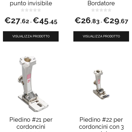
punto invisibile
Bordatore
scelte
scelte
nella
nella
0
0
Fascia
Fa
€
27
€
45
€
26
€
29
s
s
.62
.45
.83
.67
-
-
u
u
di
di
pagina
pagina
5
5
prezzo:
p
del
del
VISUALIZZA PRODOTTO
da
VISUALIZZA PRODOTTO
d
prodotto
prodotto
€27.62
€
a
a
€45.45
€
Questo
prodotto
ha
più
varianti.
Le
opzioni
possono
Piedino #21 per
Piedino #22 per
essere
cordoncini
cordoncini con 3
scelte