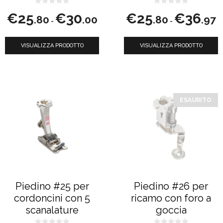
nella
nella
0
0
Fascia
Fa
€
25
€
30
€
25
€
36
s
s
.80
.00
.80
.97
-
-
u
u
di
di
pagina
pagina
5
5
prezzo:
pr
del
del
VISUALIZZA PRODOTTO
da
VISUALIZZA PRODOTTO
d
prodotto
prodotto
€25.80
€2
a
a
€30.00
€3
ESAURITO
Piedino #25 per
Piedino #26 per
cordoncini con 5
ricamo con foro a
scanalature
goccia