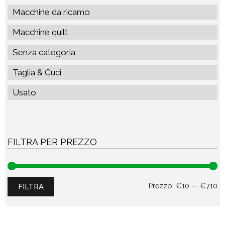
Macchine da ricamo
Macchine quilt
Senza categoria
Taglia & Cuci
Usato
FILTRA PER PREZZO
Pr
Pr
Prezzo:
€10
—
€710
FILTRA
Mi
M