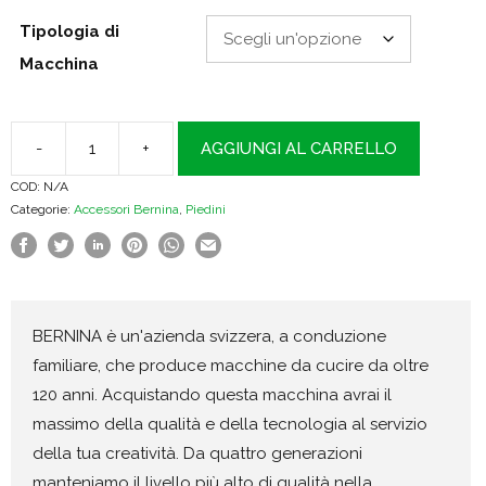
Tipologia di
Macchina
-
+
AGGIUNGI AL CARRELLO
Piedino
COD:
N/A
#1
Categorie:
Accessori Bernina
,
Piedini
per
trasporto
indietro
quantità
BERNINA è un'azienda svizzera, a conduzione
familiare, che produce macchine da cucire da oltre
120 anni. Acquistando questa macchina avrai il
massimo della qualità e della tecnologia al servizio
della tua creatività. Da quattro generazioni
manteniamo il livello più alto di qualità nella