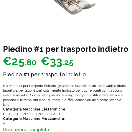
Piedino #1 per trasporto indietro
Fascia
€
25
€
33
.80
.25
di
-
prezzo:
Piedino #1 per trasporto indietro
da
Il piedino #1 per trasporto indietro, grazie alle sue scanalature davanti e dietro
€25.80
l’apertura per l’ago, è particolarmente indicato per cucire punti con trasporto
a
avanti e indietro. Con questo piedino si eseguono punti utili e decorativi e si
possono cucire polsini e orli su tessuti difficili come velluto a coste, jeans o
€33.25
lana.
Categoria Macchine Elettroniche:
B – C – D – Ea(2-4) – Eb(2-4) – Ec – F
Categoria Macchine Meccaniche:
A
Descrizione completa