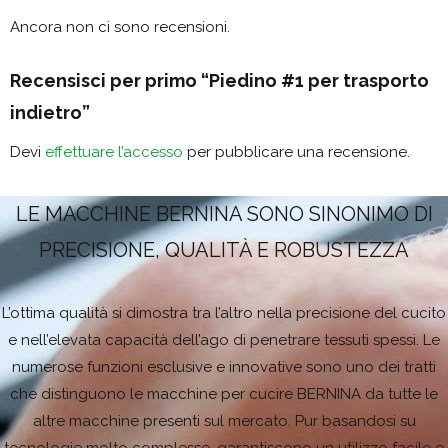
Ancora non ci sono recensioni.
Recensisci per primo “Piedino #1 per trasporto
indietro”
Devi
effettuare l’accesso
per pubblicare una recensione.
LE MACCHINE BERNINA SONO SINONIMO DI
PRECISIONE, QUALITÀ E ROBUSTEZZA
L’ottima qualità si dimostra tra l’altro nella precisione del cucito
e nell’elevata capacità dell’ago di penetrare tessuti spessi. Le
numerose funzioni esclusive e innovative sono uno dei tratti
che distinguono le macchine per cucire BERNINA da tutte le
altre macchine presenti sul mercato. Pur basandosi su