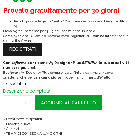
Provalo gratuitamente per 3o giorni
Per chi possiede già il Creator V9 e vorrebbe passare al Designer Plus
V9.
Provalo gratuitamente per 30 giorni senza nessun vicolo.
Come funziona? Clicca nel bottone sotto, registrati su Bernina International e
scarica il software.
REGISTRATI
Con
software
per ricamo V9 Designer Plus
BERNINA
la tua creatività
non avrà più limiti!
Il
software
V9 Designer Plus comprende un’intera gamma di nuove
caratteristiche per un ricamo più semplice ma non meno d’effetto!
1 disponibili
Descrizione completa
AGGIUNGI AL CARRELLO
Software
Ricamo
Pochi pezzi disponibili
Bernina
Prodotto nuovo
Garanzia di 2 anni
V9
TEMPI DI CONSEGNA: 1/3 GIORNI