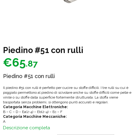
Piedino #51 con rulli
€
65
.87
Piedino #51 con rulli
Il piedino #51 con rulli è perfetto per cucire su stoffe difficili. I tre rulli su cui è
poggiato permettono al piedino di scivolare anche su stoffe difficili come pelle e
vinile o su stoffe dalla superficie fortemente strutturata. La stoffa viene
trasportata senza problemi, si ottengono punti accurati e regolari.
Categoria Macchine Elettroniche:
B – C – D – Ea(2-4) – Eb(2-4) – Ec – F
Categoria Macchine Meccaniche:
A
Descrizione completa