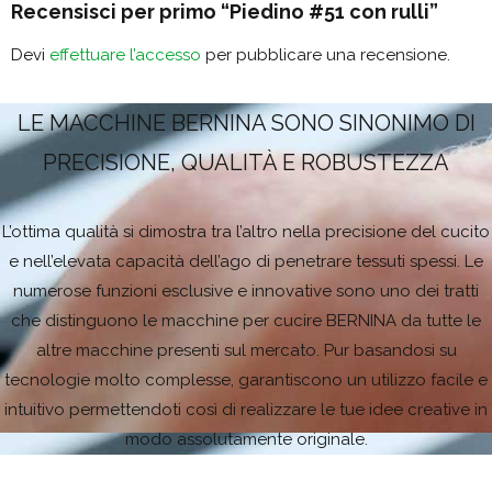
Recensisci per primo “Piedino #51 con rulli”
Devi
effettuare l’accesso
per pubblicare una recensione.
LE MACCHINE BERNINA SONO SINONIMO DI
PRECISIONE, QUALITÀ E ROBUSTEZZA
L’ottima qualità si dimostra tra l’altro nella precisione del cucito
e nell’elevata capacità dell’ago di penetrare tessuti spessi. Le
numerose funzioni esclusive e innovative sono uno dei tratti
che distinguono le macchine per cucire BERNINA da tutte le
altre macchine presenti sul mercato. Pur basandosi su
tecnologie molto complesse, garantiscono un utilizzo facile e
intuitivo permettendoti così di realizzare le tue idee creative in
modo assolutamente originale.