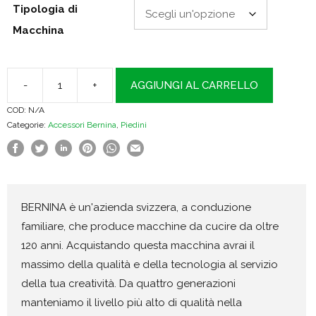
Tipologia di
Macchina
-
+
AGGIUNGI AL CARRELLO
Piedino
COD:
N/A
#51
Categorie:
Accessori Bernina
,
Piedini
con
rulli
quantità
BERNINA è un'azienda svizzera, a conduzione
familiare, che produce macchine da cucire da oltre
120 anni. Acquistando questa macchina avrai il
massimo della qualità e della tecnologia al servizio
della tua creatività. Da quattro generazioni
manteniamo il livello più alto di qualità nella