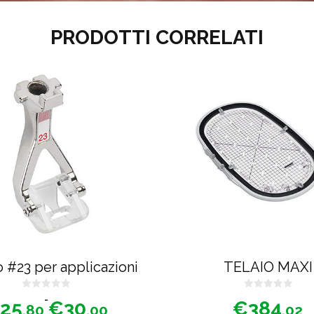
PRODOTTI CORRELATI
 #23 per applicazioni
TELAIO MAXI
0
0
Fascia
-
25
€
30
€
384
s
s
.80
.00
.02
u
u