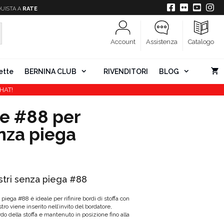
UISTA A
RATE
Account
Assistenza
Catalogo
ette
BERNINA CLUB
RIVENDITORI
BLOG
HAT!
e #88 per
enza piega
stri senza piega #88
 piega #88 è ideale per rifinire bordi di stoffa con
astro viene inserito nell’invito del bordatore,
do della stoffa e mantenuto in posizione fino alla