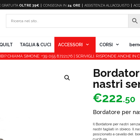
E
GRATUITA
OLTRE 39€
CONSEGNA IN
24 ORE
ASSISTENZA ALL’ACQUISTO
ACQ
QUILT
TAGLIA & CUCI
ACCESSORI
CORSI
bern
BI? CHIAMA SIMONE: +39 055 8722176 | SCRIVIGLI. RISPONDE ANCHE IN C
Bordator
nastri s
€
222
.50
Bordatore per na
Il Bordatore per nastri senza
nastri tagliati in sbieco. Il n
posizionato a cavallo del bor
cucitura.