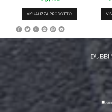
prodotto
prodotto
5
VISUALIZZA PRODOTTO
VI
DUBBI 
Accon