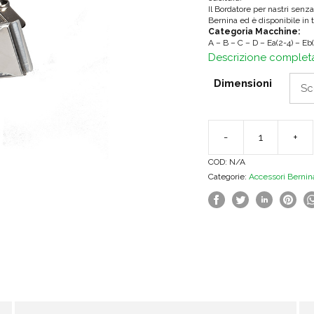
Il Bordatore per nastri senz
Bernina ed è disponibile in 
Categoria Macchine:
A – B – C – D – Ea(2-4) – Eb(
Descrizione complet
Dimensioni
-
+
Bordatore
COD:
N/A
#88
Categorie:
Accessori Bernin
per
nastri
senza
piega
quantità