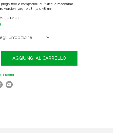
a piega #88 è compatibili su tutte le macchine
tre versioni larghe 28, 32 e 38 mm.
2-4) – Ec – F
a
AGGIUNGI AL CARRELLO
a
,
Piedini