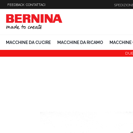
Vai
FEEDBACK
CONTATTACI
SPEDIZION
al
contenuto
MACCHINE DA CUCIRE
MACCHINE DA RICAMO
MACCHINE 
DUB