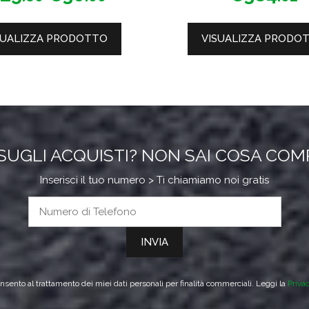
di
5
5
prezzo:
da
SUALIZZA PRODOTTO
VISUALIZZA PRODO
€25.80
a
€30.00
SUGLI ACQUISTI? NON SAI COSA CO
Inserisci il tuo numero > Ti chiamiamo noi gratis
sento al trattamento dei miei dati personali per finalità commerciali. Leggi la
Priva