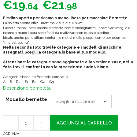
€
19
€
21
.64
.98
di
-
prezzo:
Piedino aperto per ricamo a mano libera per macchine Bernette.
da
La soletta aperta offre un’ottima visuale sui punti.
Lavori a mano libera precisi e creativi come monogrammi, ricamo ad intaglio e
€19.64
ricamo a mano libera sono facili da realizzare con questo piedino.
Ideale anche per quiltare contorni o motivi molto piccoli, come per esempio
a
“microstippling”.
€21.98
Nella seconda foto trovi le categorie e i modelli di macchine
assegnati. Scegli la categoria in base al tuo modello.
Attenzione: le categorie sono aggiornate alla versione 2022, nella
foto trovi il confronto con la precedente suddivisione.
Categoria Macchine Bernette compatibili:
A – B – D2 – E1 – F2 – G2 – G3
Descrizione completa
Modello bernette
-
+
AGGIUNGI AL CARRELLO
Bernette
COD:
N/A
Piedino