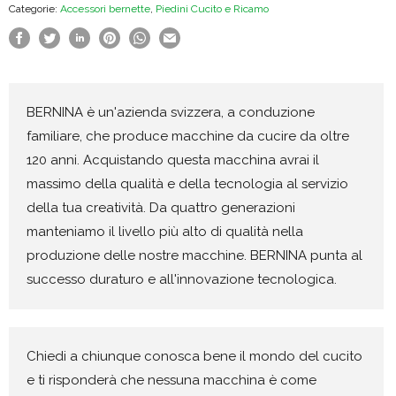
Categorie:
Accessori bernette
,
Piedini Cucito e Ricamo
aperto
per
ricamo
a
BERNINA è un'azienda svizzera, a conduzione
mano
familiare, che produce macchine da cucire da oltre
libera
120 anni. Acquistando questa macchina avrai il
quantità
massimo della qualità e della tecnologia al servizio
della tua creatività. Da quattro generazioni
manteniamo il livello più alto di qualità nella
produzione delle nostre macchine. BERNINA punta al
successo duraturo e all'innovazione tecnologica.
Chiedi a chiunque conosca bene il mondo del cucito
e ti risponderà che nessuna macchina è come