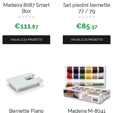
Madeira 8087 Smart
Set piedini bernette
Box
77 / 79
0
0
€
111
€
85
s
s
.87
.37
u
u
5
5
VISUALIZZA PRODOTTO
VISUALIZZA PRODOTTO
Questo
prodotto
ha
più
varianti.
Le
opzioni
possono
Bernette Piano
Madeira M-8041