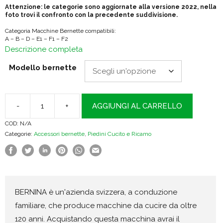
Attenzione: le categorie sono aggiornate alla versione 2022, nella
foto trovi il confronto con la precedente suddivisione.
Categoria Macchine Bernette compatibili:
A – B – D – E1 – F1 – F2
Descrizione completa
Modello bernette
-
+
AGGIUNGI AL CARRELLO
Bernette
COD:
N/A
Piedino
Categorie:
Accessori bernette
,
Piedini Cucito e Ricamo
per
cordoncini
quantità
BERNINA è un'azienda svizzera, a conduzione
familiare, che produce macchine da cucire da oltre
120 anni. Acquistando questa macchina avrai il