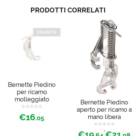
PRODOTTI CORRELATI
Questo
prodotto
ESAURITO
ha
più
varianti.
Le
opzioni
possono
Bernette Piedino
essere
per ricamo
scelte
molleggiato
Bernette Piedino
nella
aperto per ricamo a
0
pagina
€
16
mano libera
s
.05
u
del
5
prodotto
0
Fascia
-
€
19
€
21
s
.64
.98