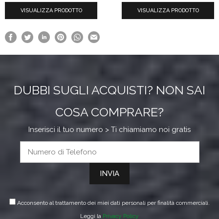
del
VISUALIZZA PRODOTTO
da
VISUALIZZA PRODOTTO
prodotto
€50.56
a
€65.95
DUBBI SUGLI ACQUISTI? NON SAI
COSA COMPRARE?
Inserisci il tuo numero > Ti chiamiamo noi gratis
Acconsento al trattamento dei miei dati personali per finalità commerciali.
Leggi la
Privacy Policy