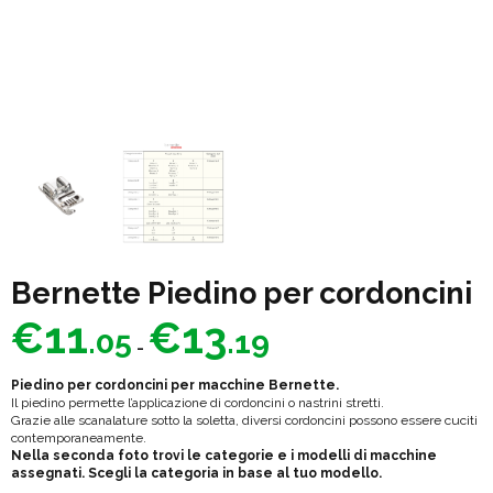
Bernette Piedino per cordoncini
Fascia
€
11
€
13
.05
.19
di
-
prezzo:
Piedino per cordoncini per macchine Bernette.
da
Il piedino permette l’applicazione di cordoncini o nastrini stretti.
Grazie alle scanalature sotto la soletta, diversi cordoncini possono essere cuciti
€11.05
contemporaneamente.
Nella seconda foto trovi le categorie e i modelli di macchine
a
assegnati. Scegli la categoria in base al tuo modello.
€13.19