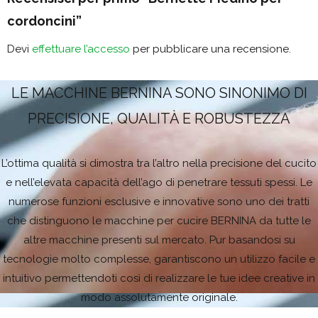
cordoncini”
Devi
effettuare l’accesso
per pubblicare una recensione.
LE MACCHINE BERNINA SONO SINONIMO DI
PRECISIONE, QUALITÀ E ROBUSTEZZA
L’ottima qualità si dimostra tra l’altro nella precisione del cucito
e nell’elevata capacità dell’ago di penetrare tessuti spessi. Le
numerose funzioni esclusive e innovative sono uno dei tratti
che distinguono le macchine per cucire BERNINA da tutte le
altre macchine presenti sul mercato. Pur basandosi su
tecnologie molto complesse, garantiscono un utilizzo facile e
intuitivo permettendoti così di realizzare le tue idee creative in
modo assolutamente originale.