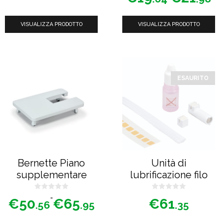
u
di
5
prezzo:
VISUALIZZA PRODOTTO
VISUALIZZA PRODOTTO
da
€19.64
a
€21.98
Questo
prodotto
ESAURITO
ha
più
varianti.
Le
opzioni
possono
Bernette Piano
Unità di
essere
supplementare
lubrificazione filo
scelte
nella
0
0
Fascia
-
€
50
€
65
€
61
s
s
.56
.95
.35
u
u
di
pagina
5
5
prezzo: