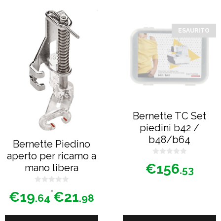
€17.60
Questo
prodotto
ESAURITO
ha
più
varianti.
Le
opzioni
possono
Bernette TC Set
essere
piedini b42 /
scelte
b48/b64
Bernette Piedino
nella
aperto per ricamo a
0
pagina
€
156
mano libera
s
.53
u
del
5
prodotto
0
Fascia
-
€
19
€
21
s
.64
.98
u
di
5
prezzo: