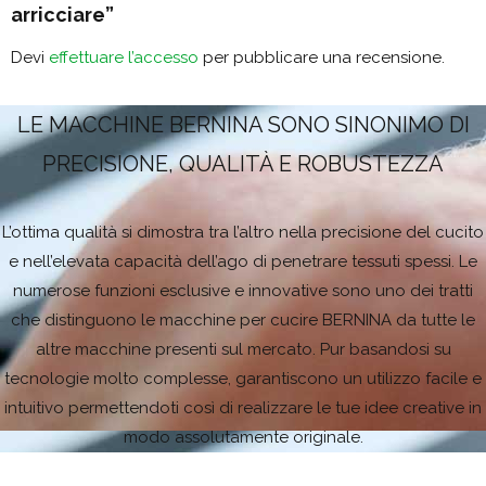
arricciare”
Devi
effettuare l’accesso
per pubblicare una recensione.
LE MACCHINE BERNINA SONO SINONIMO DI
PRECISIONE, QUALITÀ E ROBUSTEZZA
L’ottima qualità si dimostra tra l’altro nella precisione del cucito
e nell’elevata capacità dell’ago di penetrare tessuti spessi. Le
numerose funzioni esclusive e innovative sono uno dei tratti
che distinguono le macchine per cucire BERNINA da tutte le
altre macchine presenti sul mercato. Pur basandosi su
tecnologie molto complesse, garantiscono un utilizzo facile e
intuitivo permettendoti così di realizzare le tue idee creative in
modo assolutamente originale.