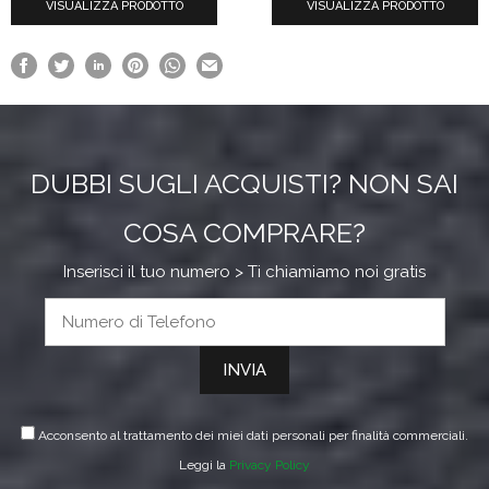
VISUALIZZA PRODOTTO
da
VISUALIZZA PRODOTTO
€19.64
a
€21.98
DUBBI SUGLI ACQUISTI? NON SAI
COSA COMPRARE?
Inserisci il tuo numero > Ti chiamiamo noi gratis
Acconsento al trattamento dei miei dati personali per finalità commerciali.
Leggi la
Privacy Policy