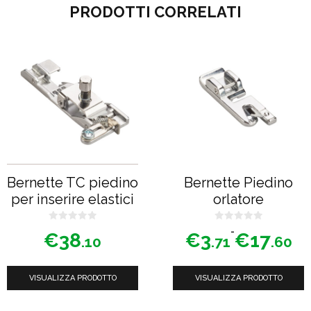
PRODOTTI CORRELATI
Questo
prodotto
ha
più
varianti.
Le
opzioni
possono
Bernette TC piedino
Bernette Piedino
essere
per inserire elastici
orlatore
scelte
nella
0
0
Fascia
-
€
38
€
3
€
17
s
s
.10
.71
.60
u
u
di
pagina
5
5
prezzo:
del
VISUALIZZA PRODOTTO
VISUALIZZA PRODOTTO
da
prodotto
€3.71
a