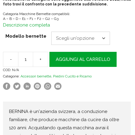
foto trovi il confronto con la precedente suddivisione.
Categoria Macchine Bernette compatibili:
A – B – D – E1 – F1 – F2 – G2 – G3
Descrizione completa
Modello bernette
-
+
AGGIUNGI AL CARRELLO
Bernette
COD:
N/A
Piedino
Categorie:
Accessori bernette
,
Piedini Cucito e Ricamo
per
arricciare
quantità
BERNINA è un'azienda svizzera, a conduzione
familiare, che produce macchine da cucire da oltre
120 anni. Acquistando questa macchina avrai il