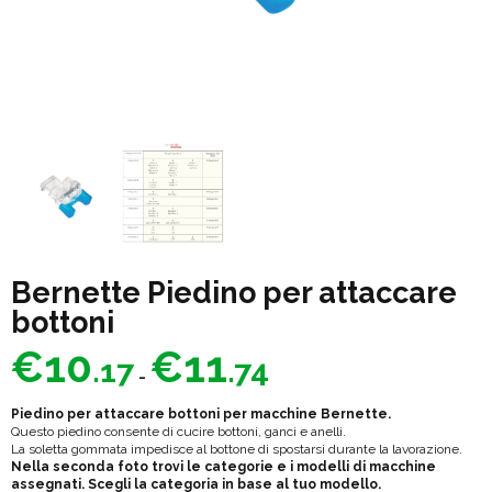
Bernette Piedino per attaccare
bottoni
Fascia
€
10
€
11
.17
.74
di
-
prezzo:
Piedino per attaccare bottoni per macchine Bernette.
da
Questo piedino consente di cucire bottoni, ganci e anelli.
La soletta gommata impedisce al bottone di spostarsi durante la lavorazione.
€10.17
Nella seconda foto trovi le categorie e i modelli di macchine
assegnati. Scegli la categoria in base al tuo modello.
a