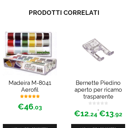
PRODOTTI CORRELATI
Questo
prodotto
ha
più
varianti.
Le
opzioni
possono
Madeira M-8041
Bernette Piedino
essere
Aerofil
aperto per ricamo
scelte
trasparente
nella
5.00
€
46
su 5
.03
0
pagina
Fascia
-
€
12
€
13
s
.24
.92
u
di
del
5
prezzo:
prodotto