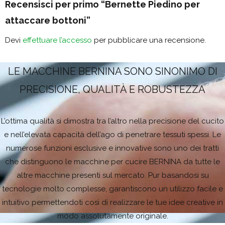
Recensisci per primo “Bernette Piedino per
attaccare bottoni”
Devi
effettuare l’accesso
per pubblicare una recensione.
LE MACCHINE BERNINA SONO SINONIMO DI
PRECISIONE, QUALITÀ E ROBUSTEZZA
L’ottima qualità si dimostra tra l’altro nella precisione del cucito
e nell’elevata capacità dell’ago di penetrare tessuti spessi. Le
numerose funzioni esclusive e innovative sono uno dei tratti
che distinguono le macchine per cucire BERNINA da tutte le
altre macchine presenti sul mercato. Pur basandosi su
tecnologie molto complesse, garantiscono un utilizzo facile e
intuitivo permettendoti così di realizzare le tue idee creative in
modo assolutamente originale.