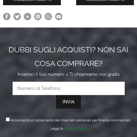
da
a
€12.18
€13.19
a
€17.60
DUBBI SUGLI ACQUISTI? NON SAI
COSA COMPRARE?
Inserisci il tuo numero > Ti chiamiamo noi gratis
Acconsento al trattamento dei miei dati personali per finalità commerciali.
Leggi la
Privacy Policy