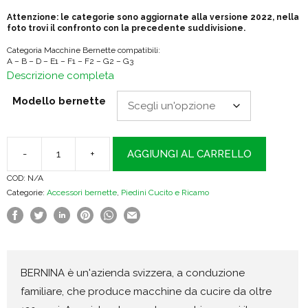
€11.74
Attenzione: le categorie sono aggiornate alla versione 2022, nella
foto trovi il confronto con la precedente suddivisione.
Categoria Macchine Bernette compatibili:
A – B – D – E1 – F1 – F2 – G2 – G3
Descrizione completa
Modello bernette
-
+
AGGIUNGI AL CARRELLO
Bernette
COD:
N/A
Piedino
Categorie:
Accessori bernette
,
Piedini Cucito e Ricamo
per
attaccare
bottoni
quantità
BERNINA è un'azienda svizzera, a conduzione
familiare, che produce macchine da cucire da oltre