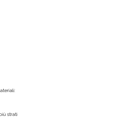
teriali:
ù strati