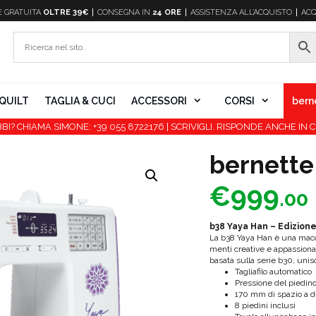
E
GRATUITA
OLTRE 39€
CONSEGNA IN
24 ORE
ASSISTENZA ALL’ACQUISTO
ACQ
QUILT
TAGLIA & CUCI
ACCESSORI
CORSI
bern
BI? CHIAMA SIMONE: +39 055 8722176 | SCRIVIGLI. RISPONDE ANCHE IN C
bernette
€
999
.00
b38 Yaya Han – Edizion
La b38 Yaya Han è una macch
menti creative e appassionat
basata sulla serie b30, unisce 
Tagliafilo automatico
Pressione del piedino
170 mm di spazio a de
8 piedini inclusi