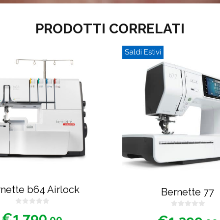
PRODOTTI CORRELATI
Saldi Estivi
nette b64 Airlock
Bernette 77
0
0
€
1.790
s
.00
s