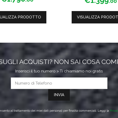
€
1.399
.00
u
u
5
5
SUALIZZA PRODOTTO
VISUALIZZA PRODO
SUGLI ACQUISTI? NON SAI COSA CO
Inserisci il tuo numero > Ti chiamiamo noi gratis
sento al trattamento dei miei dati personali per finalità commerciali. Leggi la
Priva