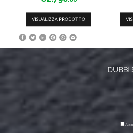
u
5
VISUALIZZA PRODOTTO
VI
DUBBI 
Accon