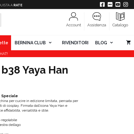
UISTA A
RATE
Account
Assistenza
Catalogo
ette
BERNINA CLUB
RIVENDITORI
BLOG
HAT!
 b38 Yaya Han
e Speciale
ina per cucire in edizione limitata, pensata per
i di cosplay. Firmata dall’icona Yaya Han e
affidabilità, versatilità e stile.
 regolabile
stra dell’ago