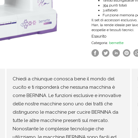
Tavolo allungabase i
394 punti totali
3 alfabeti
Funzione memoria pe
Il set di accessori esclusivo,
Han, la rende ideale per lav
ecopelle e tessuti tecnici.
Esaurito
Categoria:
bernette
Chiedi a chiunque conosca bene il mondo del
cucito e ti risponderà che nessuna macchina è
come BERNINA. Le funzioni esclusive e innovative
delle nostre macchine sono uno dei tratti che
distinguono le macchine per cucire BERNINA da
tutte le altre macchine presenti sul mercato.
Nonostante le complesse tecnologie che
utilizziamo, le macchine BERNINA sono facili ed