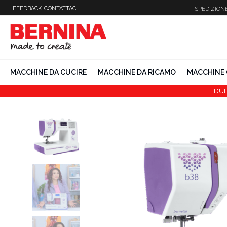
Vai
FEEDBACK
CONTATTACI
SPEDIZION
al
contenuto
MACCHINE DA CUCIRE
MACCHINE DA RICAMO
MACCHINE 
DUB