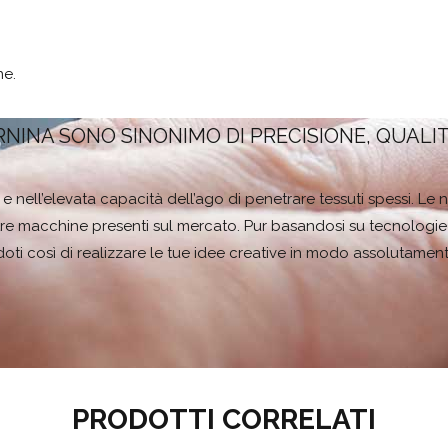
ne.
RNINA SONO SINONIMO DI PRECISIONE, QUALI
ito e nell’elevata capacità dell’ago di penetrare tessuti spessi. L
re macchine presenti sul mercato. Pur basandosi su tecnologie m
ti così di realizzare le tue idee creative in modo assolutament
PRODOTTI CORRELATI