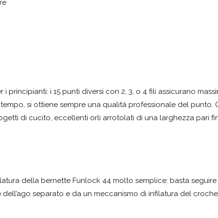
re
 principianti: i 15 punti diversi con 2, 3, o 4 fili assicurano mass
so tempo, si ottiene sempre una qualità professionale del punto. O
rogetti di cucito, eccellenti orli arrotolati di una larghezza pari fi
filatura della bernette Funlock 44 molto semplice: basta seguire 
ore dell’ago separato e da un meccanismo di infilatura del croche