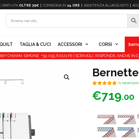
E
GRATUITA
OLTRE 39€
CONSEGNA IN
24 ORE
ASSISTENZA ALL’ACQUISTO
ACQ
QUILT
TAGLIA & CUCI
ACCESSORI
CORSI
bern
BI? CHIAMA SIMONE: +39 055 8722176 | SCRIVIGLI. RISPONDE ANCHE IN C
Bernette
(
1
recensione
5.00
su 5
€
719
.00