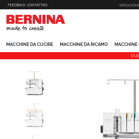
Vai
FEEDBACK
CONTATTACI
SPEDIZION
al
contenuto
MACCHINE DA CUCIRE
MACCHINE DA RICAMO
MACCHINE 
DUB