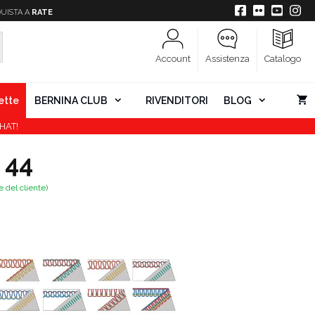
UISTA A
RATE
Account
Assistenza
Catalogo
ette
BERNINA CLUB
RIVENDITORI
BLOG
HAT!
 44
 del cliente)