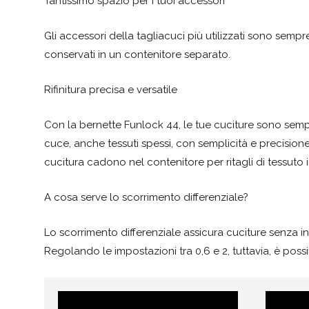
Tantissimo spazio per i tuoi accessori
Gli accessori della tagliacuci più utilizzati sono semp
conservati in un contenitore separato.
Rifinitura precisa e versatile
Con la bernette Funlock 44, le tue cuciture sono semp
cuce, anche tessuti spessi, con semplicità e precisione, 
cucitura cadono nel contenitore per ritagli di tessuto 
A cosa serve lo scorrimento differenziale?
Lo scorrimento differenziale assicura cuciture senza into
Regolando le impostazioni tra 0,6 e 2, tuttavia, è possi