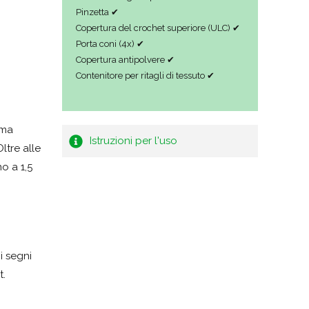
Pinzetta ✔
Copertura del crochet superiore (ULC) ✔
Porta coni (4x) ✔
Copertura antipolvere ✔
Contenitore per ritagli di tessuto ✔
ima
Istruzioni per l'uso
ltre alle
no a 1,5
i segni
t.