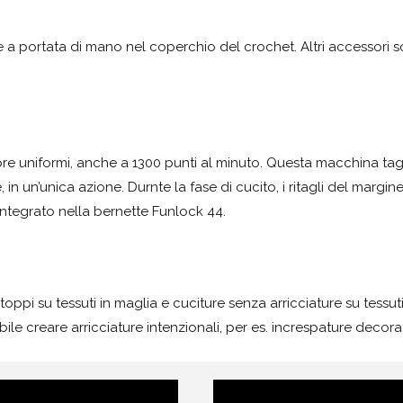
re a portata di mano nel coperchio del crochet. Altri accessori 
re uniformi, anche a 1300 punti al minuto. Questa macchina tag
in un’unica azione. Durnte la fase di cucito, i ritagli del margine
integrato nella bernette Funlock 44.
ppi su tessuti in maglia e cuciture senza arricciature su tessuti s
bile creare arricciature intenzionali, per es. increspature decorat