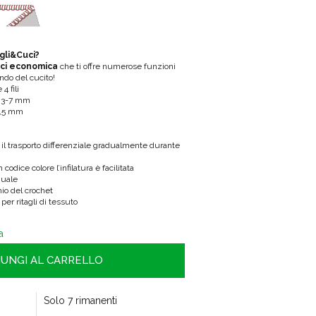
agli&Cuci?
ci economica
che ti offre numerose funzioni
ndo del cucito!
4 fili
: 3-7 mm
 1,5 mm
e il trasporto differenziale gradualmente durante
codice colore l’infilatura è facilitata
nuale
io del crochet
per ritagli di tessuto
a
IUNGI AL CARRELLO
Solo 7 rimanenti