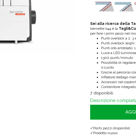
Sei alla ricerca della T
bernette b44 è la
Tagli&Cu
per fare i primi passi nel mo
Punti overlock a 2, 3 e 
Punti overlock larghi
Punti orlo arrotolato:
Luce a LED luminosa
1300 punti/minuto
Possibilità di regolar
il cucito
Grazie al percorso con 
Infilatore dell’ago ma
Accessori nel coperch
Contenitore integrato 
7 disponibili
Descrizione complet
AGG
Pochi pezzi disponibili
Prodotto nuovo