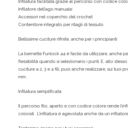
Infilatura facilitata grazie al percorso con codice colo
Infilatore dell’ago manuale
Accessori nel coperchio del crochet
Contenitore integrato per ritagli di tessuto
Bellissime cuciture rifinite, anche per i principianti
La bernette Funlock 44 è facile da utilizzare, anche per i
flessibilità quando si selezionano i punti. E, allo stes
cuciture a 2, 3 e 4 fili, puoi anche realizzare, sui tuoi p
mm.
Infilatura semplificata
Il percorso filo, aperto e con codice colore rende l’in
colorati . L’infilatura è agevolata anche da un infilat