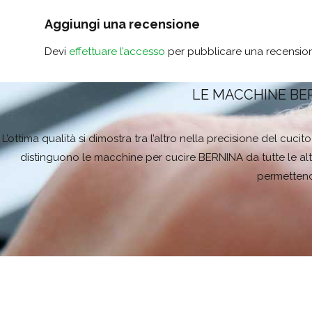
Aggiungi una recensione
Devi
effettuare l’accesso
per pubblicare una recensio
LE MACCHINE BE
L’ottima qualità si dimostra tra l’altro nella precisione del cuc
distinguono le macchine per cucire BERNINA da tutte le alt
permettendo