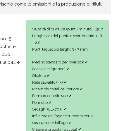
rischio come le emissioni e la produzione di rifiuti.
Velocità di cucitura (punti/minuto): 1300
Lunghezza del punto e scorrimento: 0,6
Con 15
– 2,0
rochet e
Punti tagliacuci larghi: 3 - 7 mm
to può
e la b44 è
Piedino standard per overlock ✔
Cacciavite (grande) ✔
Oliatore ✔
Rete salvafilo (4x) ✔
Ricambio coltellosuperiore ✔
Fermarocchetto (4x) ✔
Pennello ✔
Set aghi (ELx705) ✔
Infilatore dell‘ago/strumento per la
sostituzione dell‘ago ✔
Chiave a brugola (piccola) ✔