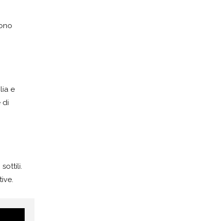
sono
lia e
 di
ottili.
ive.