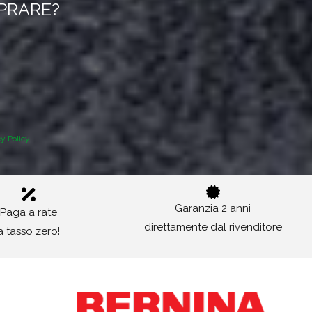
MPRARE?
cy Policy
Garanzia 2 anni
Paga a rate
direttamente dal rivenditore
a tasso zero!