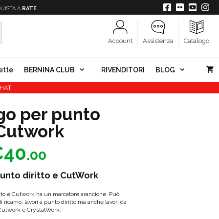
UISTA A
RATE
Account
Assistenza
Catalogo
ette
BERNINA CLUB
RIVENDITORI
BLOG
HAT!
go per punto
 Cutwork
Fascia
€
40
.00
di
prezzo:
unto diritto e CutWork
da
itto e Cutwork ha un marcatore arancione. Può
€32.00
di ricamo, lavori a punto diritto ma anche lavori da
a
Cutwork e CrystalWork.