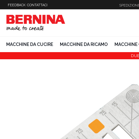
Vai
FEEDBACK
CONTATTACI
SPEDIZION
al
contenuto
MACCHINE DA CUCIRE
MACCHINE DA RICAMO
MACCHINE 
DUB