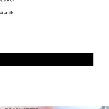
62 e # 64.
di un filo