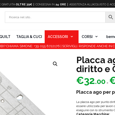
E
GRATUITA
OLTRE 39€
CONSEGNA IN
24 ORE
ASSISTENZA ALL’ACQUISTO
ACQ
QUILT
TAGLIA & CUCI
ACCESSORI
CORSI
bern
BI? CHIAMA SIMONE: +39 055 8722176 | SCRIVIGLI. RISPONDE ANCHE IN C
Placca a
diritto e
€
32
.00
-
Placca ago per p
La placca ago per punto dir
essere utilizzata per lavori 
eseguire con lo strumento 
Categoria Macchine: