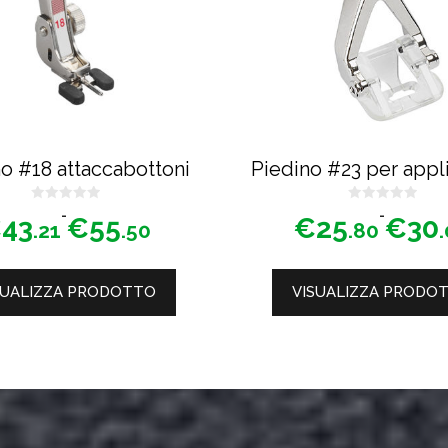
Le
opzioni
possono
essere
scelte
nella
o #18 attaccabottoni
Piedino #23 per appli
pagina
del
0
0
Fascia
Fascia
-
-
€
43
€
55
€
25
€
30
s
s
.21
.50
.80
u
u
di
di
prodotto
5
5
prezzo:
prezzo:
da
da
SUALIZZA PRODOTTO
VISUALIZZA PRODO
€43.21
€25.80
a
a
€55.50
€30.00