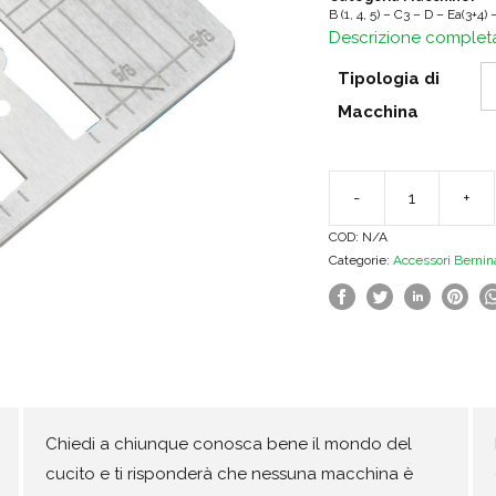
B (1, 4, 5) – C3 – D – Ea(3+4)
Descrizione complet
Tipologia di
Macchina
-
+
Placca
COD:
N/A
ago
Categorie:
Accessori Bernin
per
punto
diritto
e
Cutwork
quantità
Chiedi a chiunque conosca bene il mondo del
cucito e ti risponderà che nessuna macchina è