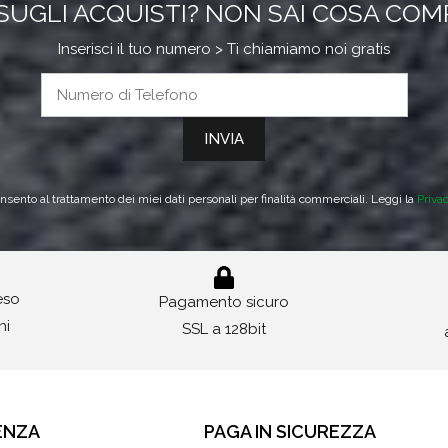
SUGLI ACQUISTI? NON SAI COSA CO
Inserisci il tuo numero > Ti chiamiamo noi gratis
sento al trattamento dei miei dati personali per finalità commerciali. Leggi la
Priva
reso
Pagamento sicuro
ni
SSL a 128bit
ENZA
PAGA IN SICUREZZA