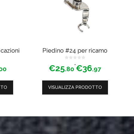
Le
opzioni
possono
essere
scelte
nella
cazioni
Piedino #24 per ricamo
pagina
del
0
Fascia
-
€
25
€
36
s
.00
.80
.97
u
di
prodotto
5
prezzo:
da
TTO
VISUALIZZA PRODOTTO
€25.80
a
€36.97