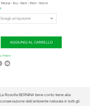
€40.00
 – Eb(3+4) – Ec3 – Ea(2) – Eb(2) – Ec(1+2)
a
AGGIUNGI AL CARRELLO
a
,
Piedini
La filosofia BERNINA tiene conto tiene alla
conservazione dell'ambiente naturale in tutti gli