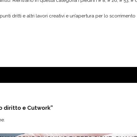
tto. Rientrano in questa categoria i piedini i # 8, # 26, # 53, # 
nti dritti e altri lavori creativi e un’apertura per lo scorrimento 
 diritto e Cutwork”
ne.