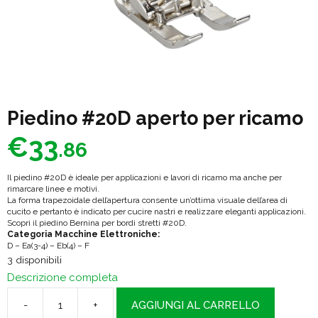
Piedino #20D aperto per ricamo
€
33
.86
Il piedino #20D è ideale per applicazioni e lavori di ricamo ma anche per
rimarcare linee e motivi.
La forma trapezoidale dell’apertura consente un’ottima visuale dell’area di
cucito e pertanto è indicato per cucire nastri e realizzare eleganti applicazioni.
Scopri il piedino Bernina per bordi stretti #20D.
Categoria Macchine Elettroniche:
D – Ea(3-4) – Eb(4) – F
3 disponibili
Descrizione completa
-
+
AGGIUNGI AL CARRELLO
Piedino