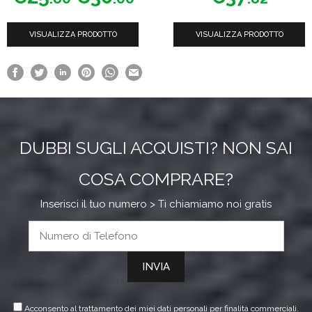
u
u
di
pagina
pagina
5
5
prezzo:
del
del
VISUALIZZA PRODOTTO
da
VISUALIZZA PRODOTTO
prodotto
prodotto
€25.80
a
€30.00
DUBBI SUGLI ACQUISTI? NON SAI
COSA COMPRARE?
Inserisci il tuo numero > Ti chiamiamo noi gratis
Acconsento al trattamento dei miei dati personali per finalità commerciali.