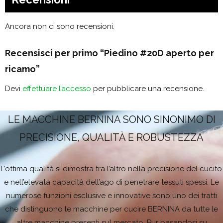
Ancora non ci sono recensioni.
Recensisci per primo “Piedino #20D aperto per
ricamo”
Devi
effettuare l’accesso
per pubblicare una recensione.
LE MACCHINE BERNINA SONO SINONIMO DI
PRECISIONE, QUALITÀ E ROBUSTEZZA
L’ottima qualità si dimostra tra l’altro nella precisione del cucito
e nell’elevata capacità dell’ago di penetrare tessuti spessi. Le
numerose funzioni esclusive e innovative sono uno dei tratti
che distinguono le macchine per cucire BERNINA da tutte le
altre macchine presenti sul mercato. Pur basandosi su