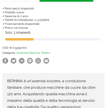
#20D
Pochi pezzi disponibili
aperto
Prodotto nuovo
Garanzia di 2 anni
per
TEMPI DI CONSEGNA: 1/3 GIORNI
Finanziamento disponibile
ricamo
Prezzi iva inclusa
quantità
Solo 3 rimanenti
COD:
B-033151700
Categorie:
Accessori Bernina
,
Piedini
BERNINA è un'azienda svizzera, a conduzione
familiare, che produce macchine da cucire da oltre
120 anni. Acquistando questa macchina avrai il
massimo della qualità e della tecnologia al servizio
della tua creatività. Da quattro generazioni