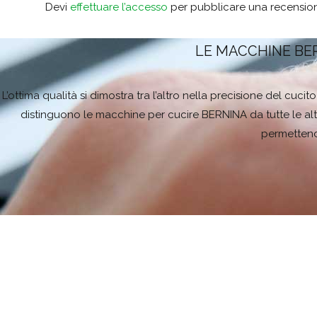
Devi
effettuare l’accesso
per pubblicare una recensio
LE MACCHINE BE
L’ottima qualità si dimostra tra l’altro nella precisione del cuc
distinguono le macchine per cucire BERNINA da tutte le alt
permettendo
Questo
Questo
prodotto
prodotto