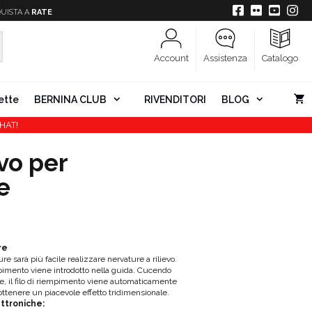
UISTA A
RATE
Account
Assistenza
Catalogo
ette
BERNINA CLUB
RIVENDITORI
BLOG
HAT!
vo per
e
re
ure sarà più facile realizzare nervature a rilievo.
iempimento viene introdotto nella guida. Cucendo
e, il filo di riempimento viene automaticamente
 ottenere un piacevole effetto tridimensionale.
ttroniche: