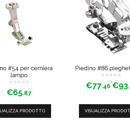
ha
più
varianti.
Le
opzioni
possono
essere
scelte
nella
no #54 per cerniera
Piedino #86 pieghet
pagina
lampo
del
0
Fascia
-
€
77
€
93
s
.46
0
u
di
prodotto
€
65
s
5
.87
u
prezzo:
5
da
€77.46
SUALIZZA PRODOTTO
VISUALIZZA PRODO
a
€93.51