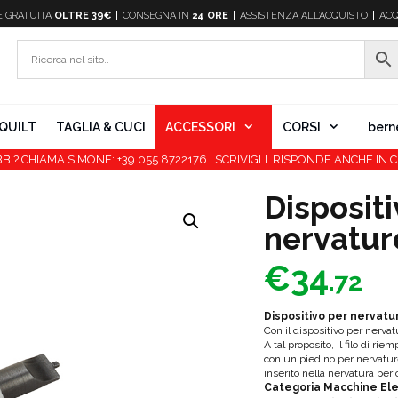
E
GRATUITA
OLTRE 39€
CONSEGNA IN
24 ORE
ASSISTENZA ALL’ACQUISTO
ACQ
QUILT
TAGLIA & CUCI
ACCESSORI
CORSI
bern
BI? CHIAMA SIMONE: +39 055 8722176 | SCRIVIGLI. RISPONDE ANCHE IN C
Dispositi
nervatur
€
34
.72
Dispositivo per nervatu
Con il dispositivo per nervat
A tal proposito, il filo di r
con un piedino per nervatur
inserito nella nervatura per
Categoria Macchine Ele