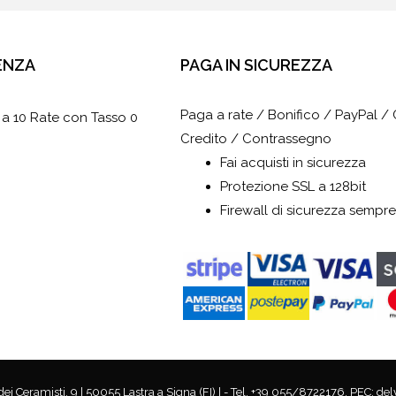
ENZA
PAGA IN SICUREZZA
Paga a rate / Bonifico / PayPal / 
 a 10 Rate con Tasso 0
Credito / Contrassegno
Fai acquisti in sicurezza
Protezione SSL a 128bit
Firewall di sicurezza sempre
 Ceramisti, 9 | 50055 Lastra a Signa (FI) | - Tel. +39 055/8722176, PEC: de