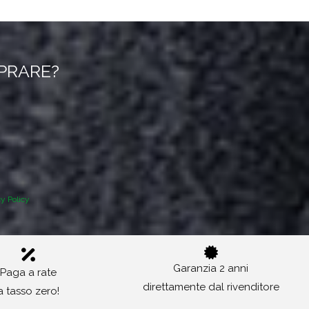
MPRARE?
cy Policy
Garanzia 2 anni
Paga a rate
direttamente dal rivenditore
a tasso zero!