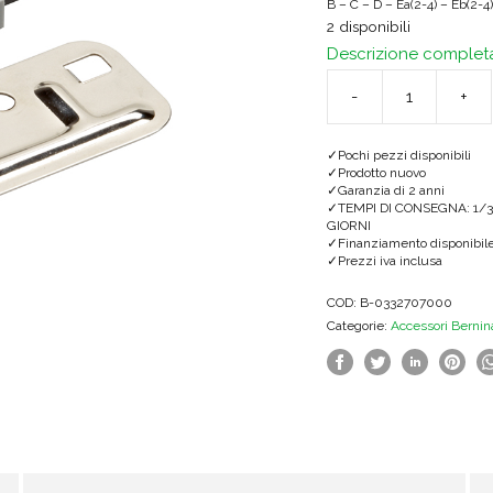
B – C – D – Ea(2-4) – Eb(2-4)
2 disponibili
Descrizione complet
-
+
Dispositivo
per
Pochi pezzi disponibili
nervature
Prodotto nuovo
Garanzia di 2 anni
quantità
TEMPI DI CONSEGNA: 1/3
GIORNI
Finanziamento disponibil
Prezzi iva inclusa
COD:
B-0332707000
Categorie:
Accessori Bernin