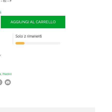
 – Ec – F
a
AGGIUNGI AL CARRELLO
Solo 2 rimanenti
e
a
,
Piedini