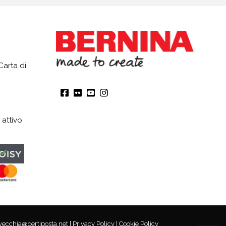
Carta di
 attivo
lvecchia@certiposta.net |
Privacy Policy
|
Cookie Policy