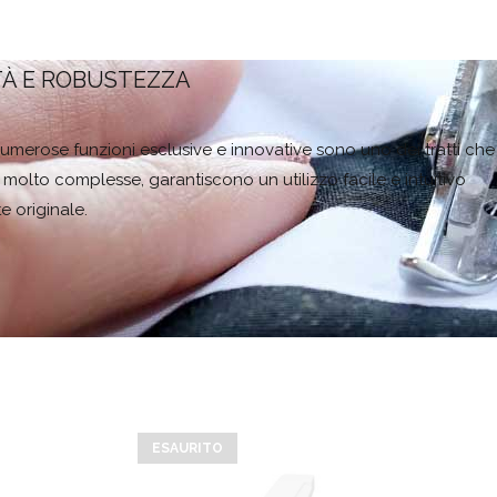
TÀ E ROBUSTEZZA
e numerose funzioni esclusive e innovative sono uno dei tratti che
olto complesse, garantiscono un utilizzo facile e intuitivo
e originale.
ESAURITO