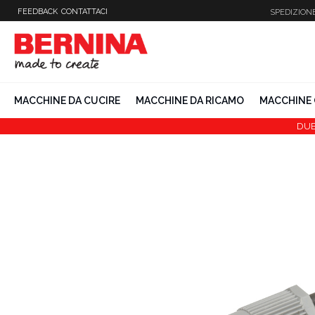
Vai
FEEDBACK
CONTATTACI
SPEDIZION
al
contenuto
MACCHINE DA CUCIRE
MACCHINE DA RICAMO
MACCHINE 
DUB