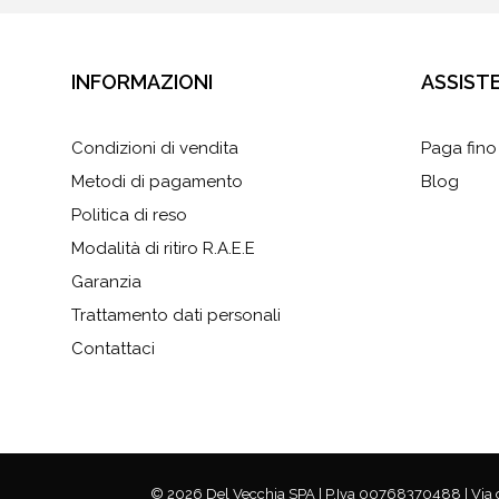
INFORMAZIONI
ASSIST
Condizioni di vendita
Paga fino
Metodi di pagamento
Blog
Politica di reso
Modalità di ritiro R.A.E.E
Garanzia
Trattamento dati personali
Contattaci
© 2026 Del Vecchia SPA | P.Iva 00768370488 | Via dei