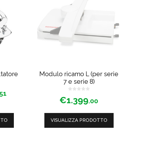
tatore
Modulo ricamo L (per serie
7 e serie 8)
.51
0
€
1.399
s
.00
u
5
TTO
VISUALIZZA PRODOTTO