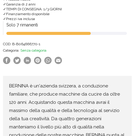
Garanzia di 2 anni
(no
TEMPI DI CONSEGNA: 1/3 GIORNI
Finanziamento disponibile
index)
Prezzi iva inclusa
quantità
Solo 7 rimanenti
COD:
B-B064666770-1
Categoria:
Senza categoria
BERNINA è un'azienda svizzera, a conduzione
familiare, che produce macchine da cucire da oltre
120 anni. Acquistando questa macchina avrai il
massimo della qualità e della tecnologia al servizio
della tua creatività. Da quattro generazioni
manteniamo il livello più alto di qualità nella
produzione delle nostre macchine. BERNINA punta al