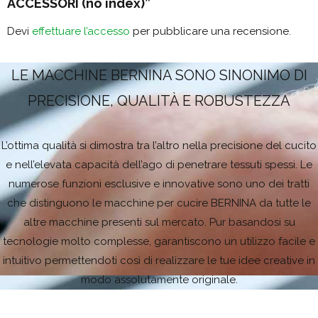
ACCESSORI (no index)”
Devi
effettuare l’accesso
per pubblicare una recensione.
LE MACCHINE BERNINA SONO SINONIMO DI
PRECISIONE, QUALITÀ E ROBUSTEZZA
L’ottima qualità si dimostra tra l’altro nella precisione del cucito
e nell’elevata capacità dell’ago di penetrare tessuti spessi. Le
numerose funzioni esclusive e innovative sono uno dei tratti
che distinguono le macchine per cucire BERNINA da tutte le
altre macchine presenti sul mercato. Pur basandosi su
tecnologie molto complesse, garantiscono un utilizzo facile e
intuitivo permettendoti così di realizzare le tue idee creative in
modo assolutamente originale.