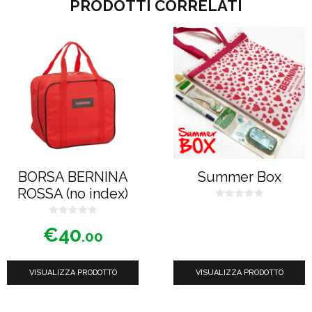
PRODOTTI CORRELATI
BORSA BERNINA
Summer Box
ROSSA (no index)
0
s
0
u
€
40
s
5
.00
u
5
VISUALIZZA PRODOTTO
VISUALIZZA PRODOTTO