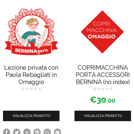
Lezione privata con
COPRIMACCHINA
Paola Rebagliati in
PORTA ACCESSORI
Omaggio
BERNINA (no index)
0
0
€
30
s
s
.00
u
u
5
5
VISUALIZZA PRODOTTO
VISUALIZZA PRODOTTO