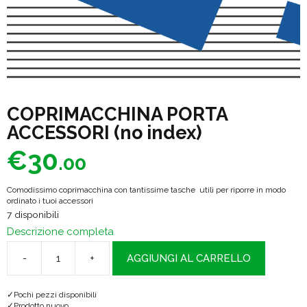
COPRIMACCHINA PORTA
ACCESSORI (no index)
€
30
.00
Comodissimo coprimacchina con tantissime tasche utili per riporre in modo
ordinato i tuoi accessori
7 disponibili
Descrizione completa
-
+
AGGIUNGI AL CARRELLO
COPRIMACCHINA
PORTA
Pochi pezzi disponibili
ACCESSORI
Prodotto nuovo