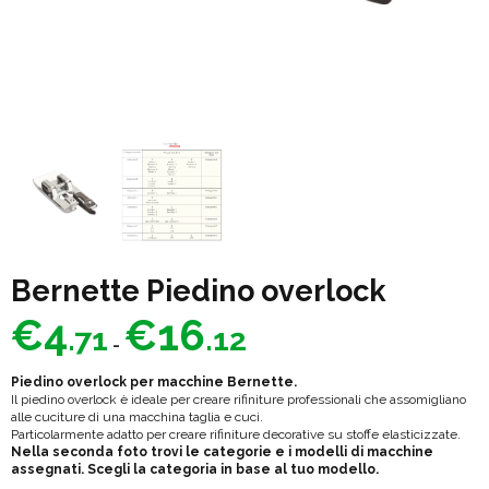
Bernette Piedino overlock
Fascia
€
4
€
16
.71
.12
di
-
prezzo:
Piedino overlock per macchine Bernette.
da
Il piedino overlock è ideale per creare rifiniture professionali che assomigliano
alle cuciture di una macchina taglia e cuci.
€4.71
Particolarmente adatto per creare rifiniture decorative su stoffe elasticizzate.
Nella seconda foto trovi le categorie e i modelli di macchine
a
assegnati. Scegli la categoria in base al tuo modello.
€16.12