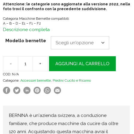
Attenzione: le categorie sono aggiornate alla versione 2022, nella
foto trovi il confronto con la precedente suddivisione.
Categoria Macchine Bernette compatibili:
A – B – D – E1 – F1 – F2
Descrizione completa
Modello bernette
-
+
AGGIUNGI AL CARRELLO
Bernette
COD:
N/A
Piedino
Categorie:
Accessori bernette
,
Piedini Cucito e Ricamo
overlock
quantità
BERNINA è un'azienda svizzera, a conduzione
familiare, che produce macchine da cucire da oltre
120 anni. Acquistando questa macchina avrai il