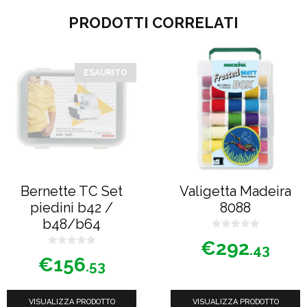
PRODOTTI CORRELATI
ESAURITO
Bernette TC Set
Valigetta Madeira
piedini b42 /
8088
b48/b64
0
€
292
s
.43
0
u
€
156
s
5
.53
u
5
VISUALIZZA PRODOTTO
VISUALIZZA PRODOTTO