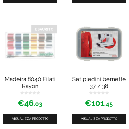
ESAURITO
Madeira 8040 Filati
Set piedini bernette
Rayon
37 / 38
0
0
€
46
€
101
s
s
.03
.45
u
u
5
5
VISUALIZZA PRODOTTO
VISUALIZZA PRODOTTO