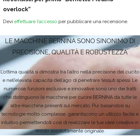
overlock”
Devi
effettuare l’accesso
per pubblicare una recensione.
LE MACCHINE BERNINA SONO SINONIMO DI
PRECISIONE, QUALITÀ E ROBUSTEZZA
L’ottima qualità si dimostra tra l’altro nella precisione del cucito
e nell’elevata capacità dell’ago di penetrare tessuti spessi. Le
numerose funzioni esclusive e innovative sono uno dei tratti
che distinguono le macchine per cucire BERNINA da tutte le
altre macchine presenti sul mercato. Pur basandosi su
tecnologie molto complesse, garantiscono un utilizzo facile e
intuitivo permettendoti così di realizzare le tue idee creative in
modo assolutamente originale.