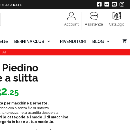
UISTA A
RATE
Account
Assistenza
Catalogo
ette
BERNINA CLUB
RIVENDITORI
BLOG
HAT!
 Piedino
 a slitta
Fascia
32
.25
di
prezzo:
tta per macchine Bernette.
da
che con o senza filo di rinforzo.
a lunghezza nella quantità desiderata.
€7.33
i le categorie e i modelli di macchine
egoria in base al tuo modello.
a