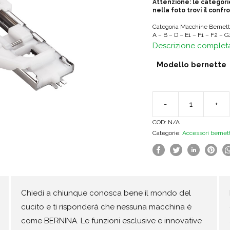
Attenzione: le categori
nella foto trovi il conf
Categoria Macchine Bernette
A – B – D – E1 – F1 – F2 – 
Descrizione complet
Modello bernette
-
+
Bernette
COD:
N/A
Piedino
Categorie:
Accessori bernet
asolatore
a
slitta
quantità
Chiedi a chiunque conosca bene il mondo del
cucito e ti risponderà che nessuna macchina è
come BERNINA. Le funzioni esclusive e innovative