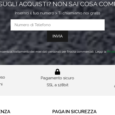
SUGLI ACQUISTI? NON SAI COSA CO
Inserisci il tuo numero > Ti chiamiamo noi gratis
sento al trattamento dei miei dati personali per finalità commerciali. Leggi la
Priva
reso
Pagamento sicuro
ni
SSL a 128bit
ENZA
PAGA IN SICUREZZA