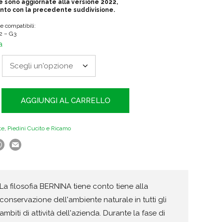
€32.25
e sono aggiornate alla versione 2022,
ronto con la precedente suddivisione.
 compatibili:
G2 – G3
a
AGGIUNGI AL CARRELLO
te
,
Piedini Cucito e Ricamo
La filosofia BERNINA tiene conto tiene alla
conservazione dell'ambiente naturale in tutti gli
ambiti di attività dell'azienda. Durante la fase di