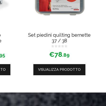
o
Set piedini quilting bernette
e
37 / 38
0
€
78
s
.95
.89
u
5
TTO
VISUALIZZA PRODOTTO