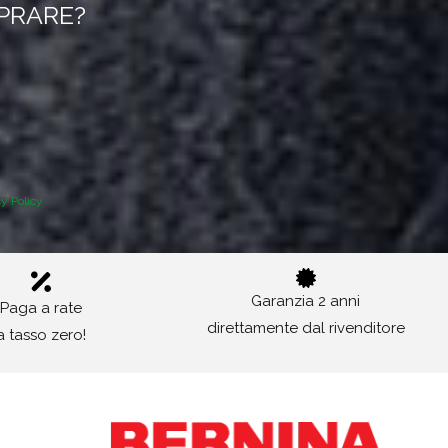
MPRARE?
cy Policy
Garanzia 2 anni
Paga a rate
direttamente dal rivenditore
a tasso zero!