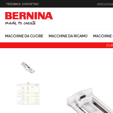
Vai
FEEDBACK
CONTATTACI
SPEDIZION
al
contenuto
MACCHINE DA CUCIRE
MACCHINE DA RICAMO
MACCHINE 
DUB