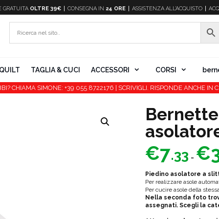
E
GRATUITA
OLTRE 39€
CONSEGNA IN
24 ORE
ASSISTENZA ALL’ACQUISTO
ACQ
QUILT
TAGLIA & CUCI
ACCESSORI
CORSI
bern
BI? CHIAMA SIMONE: +39 055 8722176 | SCRIVIGLI. RISPONDE ANCHE IN C
Bernette
asolatore
€
7
€
.33
-
Piedino asolatore a sli
Per realizzare asole automati
Per cucire asole della stess
Nella seconda foto trov
assegnati. Scegli la cat