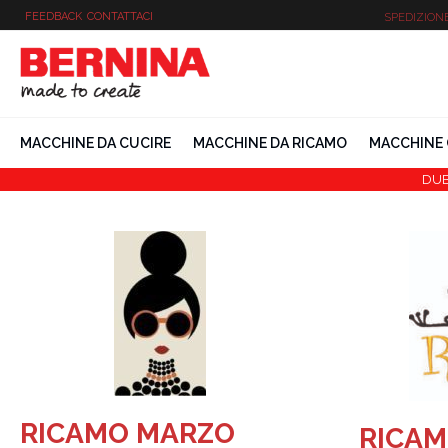
Vai
FEEDBACK
CONTATTACI
SPEDIZION
al
contenuto
MACCHINE DA CUCIRE
MACCHINE DA RICAMO
MACCHINE 
DUB
RICAMO MARZO
RICAM