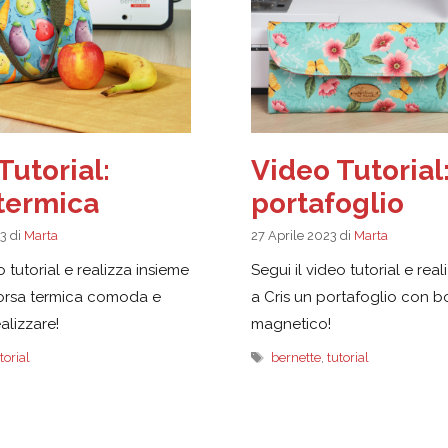
Tutorial:
Video Tutorial
termica
portafoglio
23
di
Marta
27 Aprile 2023
di
Marta
o tutorial e realizza insieme
Segui il video tutorial e rea
borsa termica comoda e
a Cris un portafoglio con b
alizzare!
magnetico!
Tag
torial
bernette
,
tutorial