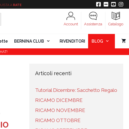
UISTA A
RATE
Account
Assistenza
Catalogo
ette
BERNINA CLUB
RIVENDITORI
BLOG
HAT!
Articoli recenti
Tutorial Dicembre: Sacchetto Regalo
RICAMO DICEMBRE
RICAMO NOVEMBRE
RICAMO OTTOBRE
IO