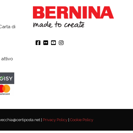
Carta di
 attivo
lvecchia@certiposta.net |
Privacy Policy
|
Cookie Policy