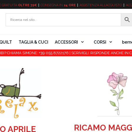
E
GRATUITA
OLTRE 39€
CONSEGNA IN
24 ORE
ASSISTENZA ALL’ACQUISTO
ACQ
QUILT
TAGLIA & CUCI
ACCESSORI
CORSI
bern
BI? CHIAMA SIMONE: +39 055 8722176 | SCRIVIGLI. RISPONDE ANCHE IN C
RICAMO MAGG
O APRILE