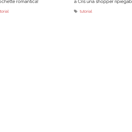
ochette romantica!
a Cris una shopper ripiegabi
Tag
torial
tutorial