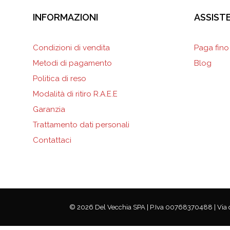
INFORMAZIONI
ASSIST
Condizioni di vendita
Paga fino
Metodi di pagamento
Blog
Politica di reso
Modalità di ritiro R.A.E.E
Garanzia
Trattamento dati personali
Contattaci
© 2026 Del Vecchia SPA | P.Iva 00768370488 | Via dei