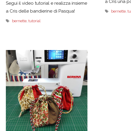
a Cris una p
Segui il video tutorial e realizza insieme
a Cris delle bandierine di Pasqua!
Tag
bernette
,
tu
Tag
bernette
,
tutorial