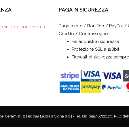
ENZA
PAGA IN SICUREZZA
Paga a rate / Bonifico / PayPal / 
 a 10 Rate con Tasso 0
Credito / Contrassegno
Fai acquisti in sicurezza
Protezione SSL a 128bit
Firewall di sicurezza sempre
 Ceramisti, 9 | 50055 Lastra a Signa (FI) | - Tel. +39 055/8722176, PEC: de