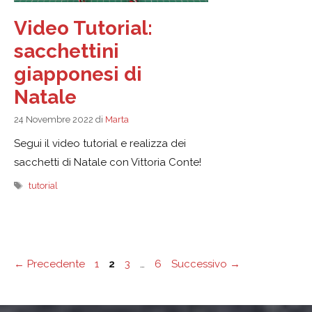
Video Tutorial:
sacchettini
giapponesi di
Natale
24 Novembre 2022
di
Marta
Segui il video tutorial e realizza dei
sacchetti di Natale con Vittoria Conte!
Tag
tutorial
Pagina
Pagina
Pagina
Pagina
←
Precedente
1
2
3
…
6
Successivo
→