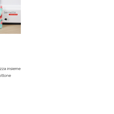
:
lizza insieme
ottone