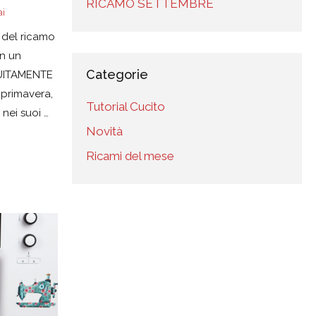
RICAMO SETTEMBRE
i
 del ricamo
n un
Categorie
UITAMENTE
 primavera,
Tutorial Cucito
 nei suoi …
Novità
Ricami del mese