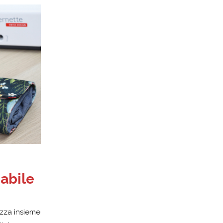
:
abile
lizza insieme