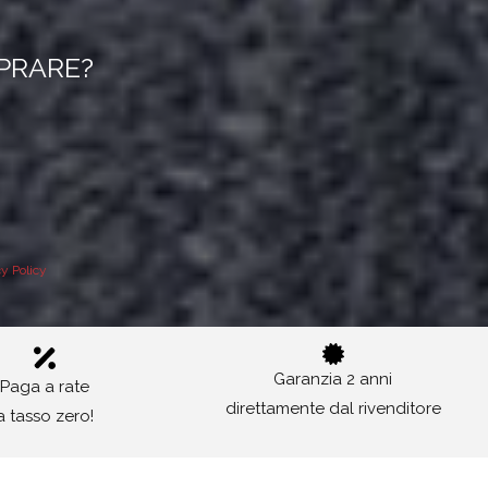
MPRARE?
cy Policy
Garanzia 2 anni
Paga a rate
direttamente dal rivenditore
a tasso zero!