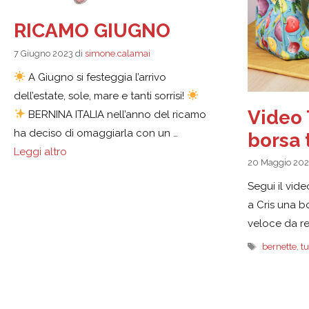
RICAMO GIUGNO
7 Giugno 2023
di
simone.calamai
A Giugno si festeggia l’arrivo
dell’estate, sole, mare e tanti sorrisi!
Video 
BERNINA ITALIA nell’anno del ricamo
ha deciso di omaggiarla con un …
borsa 
Leggi altro
20 Maggio 20
Segui il vide
a Cris una 
veloce da re
Tag
bernette
,
tu