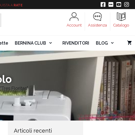
UISTA A
RATE
Account
Assistenza
Catalogo
ette
BERNINA CLUB
RIVENDITORI
BLOG
olo
Tres Floritas"
Articoli recenti