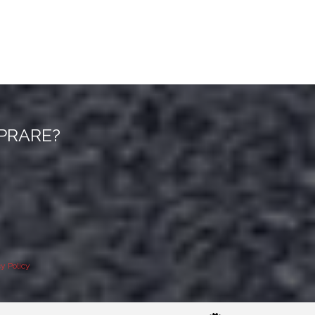
MPRARE?
cy Policy