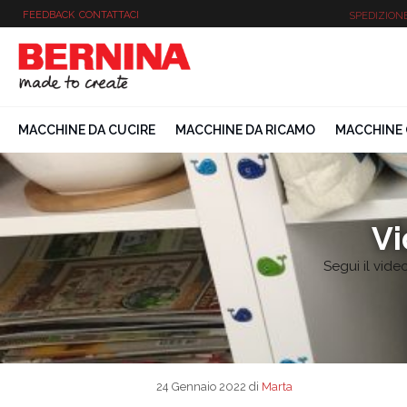
Vai
FEEDBACK
CONTATTACI
SPEDIZION
al
contenuto
MACCHINE DA CUCIRE
MACCHINE DA RICAMO
MACCHINE 
Vi
Segui il vide
24 Gennaio 2022
di
Marta