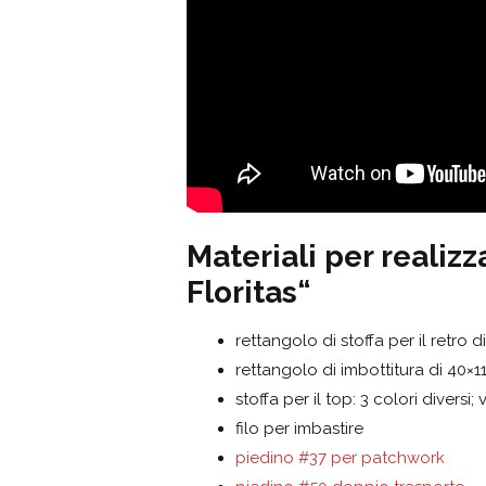
Materiali per realizz
Floritas
“
rettangolo di stoffa per il retro di
rettangolo di imbottitura di 40×11
stoffa per il top: 3 colori divers
filo per imbastire
piedino #37 per patchwork