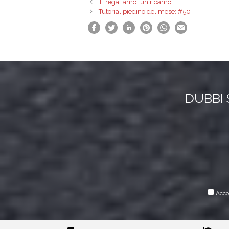
Ti regaliamo…un ricamo!
Tutorial piedino del mese: #50
DUBBI 
Accon