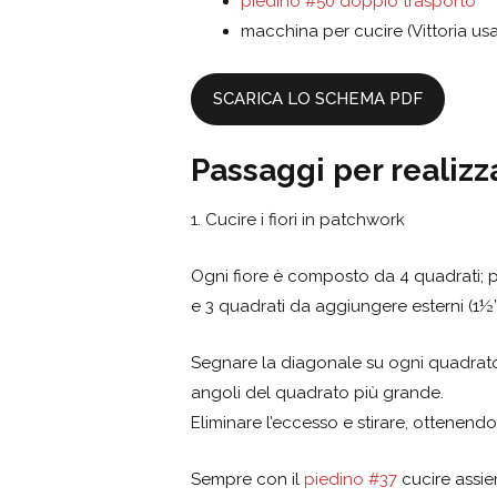
piedino #50 doppio trasporto
macchina per cucire (Vittoria u
SCARICA LO SCHEMA PDF
Passaggi per realizza
1. Cucire i fiori in patchwork
Ogni fiore è composto da 4 quadrati; pe
e 3 quadrati da aggiungere esterni (1½” 
Segnare la diagonale su ogni quadrato 
angoli del quadrato più grande.
Eliminare l’eccesso e stirare, ottenend
Sempre con il
piedino #37
cucire assie