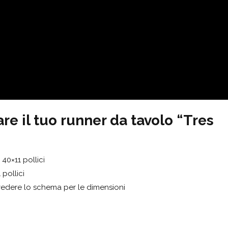
are il tuo runner da tavolo “
Tres
 40×11 pollici
 pollici
i; vedere lo schema per le dimensioni