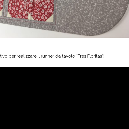
tivo per realizzare il runner da tavolo “Tres Floritas”!