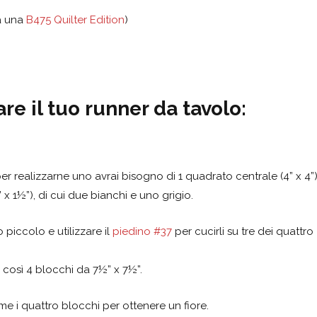
sa una
B475 Quilter Edition
)
re il tuo runner da tavolo:
r realizzarne uno avrai bisogno di 1 quadrato centrale (4” x 4”
x 1½”), di cui due bianchi e uno grigio.
piccolo e utilizzare il
piedino #37
per cucirli su tre dei quattro
o così 4 blocchi da 7½” x 7½”.
me i quattro blocchi per ottenere un fiore.