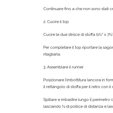
Continuare fino a che non sono stati creati
2. Cucire il top
Cucire le due strisce di stoffa (1½” x 7½”
Per completare il top riportare la sago
ritagliarla.
3. Assemblare il runner
Posizionare l’imbottitura (ancora in for
il rettangolo di stoffa per il retro con il
Spillare e imbastire lungo il perimetro d
lasciando ¼ di pollice di distanza e la