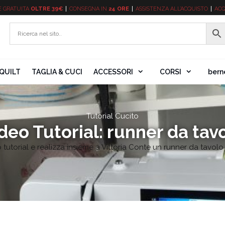
E
GRATUITA
OLTRE 39€
CONSEGNA IN
24 ORE
ASSISTENZA ALL’ACQUISTO
ACQ
QUILT
TAGLIA & CUCI
ACCESSORI
CORSI
bern
Tutorial Cucito
deo Tutorial: runner da tav
o tutorial e realizza insieme a Vittoria Conte un runner da tavolo "