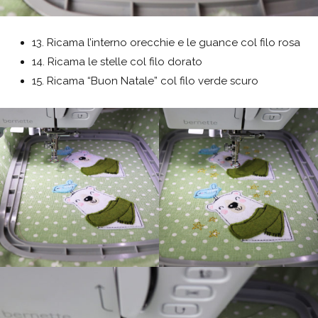
13. Ricama l’interno orecchie e le guance col filo rosa
14. Ricama le stelle col filo dorato
15. Ricama “Buon Natale” col filo verde scuro