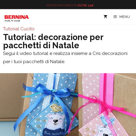
Vai
SPEDIZIONE
GRATUITA
OLTRE 39€
al
MENU
contenuto
Tutorial Cucito
Tutorial: decorazione per
pacchetti di Natale
Segui il video tutorial e realizza insieme a Cris decorazioni
per i tuoi pacchetti di Natale.