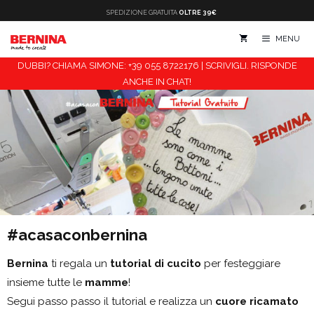
Vai
SPEDIZIONE
GRATUITA
OLTRE 39€
al
MENU
contenuto
DUBBI? CHIAMA SIMONE: +39 055 8722176 | SCRIVIGLI. RISPONDE
ANCHE IN CHAT!
#acasaconbernina
Bernina
ti regala un
tutorial di cucito
per festeggiare
insieme tutte le
mamme
!
Segui passo passo il tutorial e realizza un
cuore ricamato