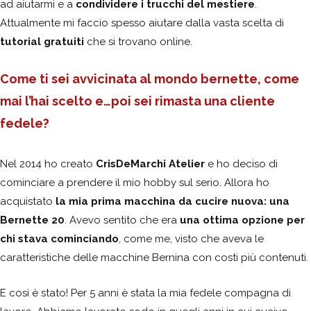
ad aiutarmi e a
condividere
i trucchi del mestiere
.
Attualmente mi faccio spesso aiutare dalla vasta scelta di
tutorial gratuiti
che si trovano online.
Come ti sei avvicinata al mondo bernette, come
mai l’hai scelto e…poi sei rimasta una cliente
fedele?
Nel 2014 ho creato
CrisDeMarchi Atelier
e ho deciso di
cominciare a prendere il mio hobby sul serio. Allora ho
acquistato
la mia prima macchina da cucire nuova: una
Bernette 20
. Avevo sentito che era
una ottima opzione per
chi stava cominciando
, come me, visto che aveva le
caratteristiche delle macchine Bernina con costi più contenuti.
E così è stato! Per 5 anni è stata la mia fedele compagna di