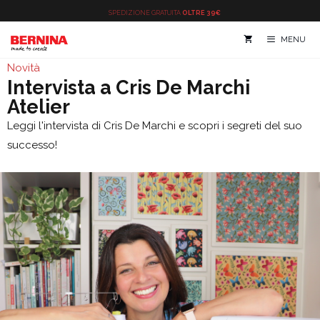
Vai
SPEDIZIONE
GRATUITA
OLTRE 39€
al
MENU
contenuto
Novità
Intervista a Cris De Marchi
Atelier
Leggi l'intervista di Cris De Marchi e scopri i segreti del suo
successo!