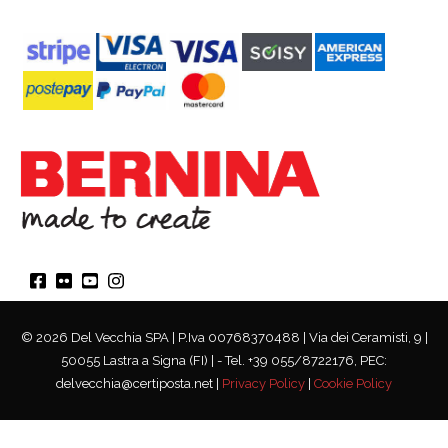
© 2026 Del Vecchia SPA | P.Iva 00768370488 | Via dei Ceramisti, 9 |
50055 Lastra a Signa (FI) | - Tel. +39 055/8722176, PEC:
delvecchia@certiposta.net |
Privacy Policy
|
Cookie Policy