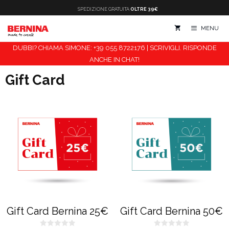
Vai
SPEDIZIONE
GRATUITA
OLTRE 39€
al
MENU
contenuto
DUBBI? CHIAMA SIMONE: +39 055 8722176 | SCRIVIGLI. RISPONDE
ANCHE IN CHAT!
Gift Card
Gift Card Bernina 25€
Gift Card Bernina 50€