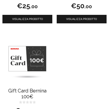
0
0
€
25
€
50
s
s
.00
.00
u
u
5
5
VISUALIZZA PRODOTTO
VISUALIZZA PRODOTTO
Gift Card Bernina
100€
0