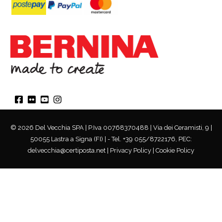
© 2026 Del Vecchia SPA | P.Iva 00768370488 | Via dei Ceramisti, 9 |
50055 Lastra a Signa (FI) | - Tel. +39 055/8722176, PEC:
delvecchia@certiposta.net |
Privacy Policy
|
Cookie Policy